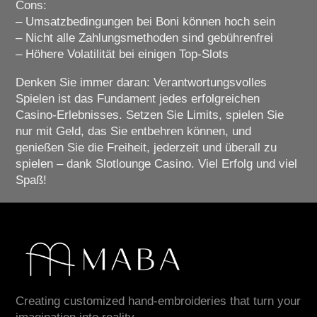
Cons:
– Umsatzbedingungen bei Boni können hoch sein
– Nicht alle Zahlungsmethoden sind gebührenfrei
– Höhere Volatilität bei einigen Top‑Slots
Denken Sie immer daran: Verantwortungsvolles
Spielen ist das Fundament jedes erfolgreichen
Casino-Erlebnisses. Setzen Sie Limits, spielen Sie
nur mit Geld, das Sie entbehren können, und
genießen Sie die Freiheit, jederzeit und überall zu
spielen – dank Slotlounge Casino. Viel Erfolg und viel
Spaß!
Creating customized hand-embroideries that turn your