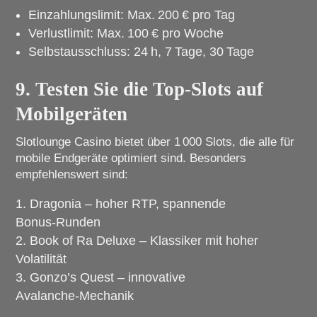
Einzahlungslimit: Max. 200 € pro Tag
Verlustlimit: Max. 100 € pro Woche
Selbstausschluss: 24 h, 7 Tage, 30 Tage
9. Testen Sie die Top‑Slots auf
Mobilgeräten
Slotlounge Casino bietet über 1 000 Slots, die alle für
mobile Endgeräte optimiert sind. Besonders
empfehlenswert sind:
Dragonia – hoher RTP, spannende
Bonus‑Runden
Book of Ra Deluxe – Klassiker mit hoher
Volatilität
Gonzo’s Quest – innovative
Avalanche‑Mechanik