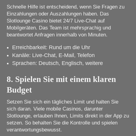
Schnelle Hilfe ist entscheidend, wenn Sie Fragen zu
Einzahlungen oder Auszahlungen haben. Das
Slotlounge Casino bietet 24/7 Live‑Chat auf
Mobilgeräten. Das Team ist mehrsprachig und
beantwortet Anfragen innerhalb von Minuten.
Erreichbarkeit: Rund um die Uhr
Kanäle: Live‑Chat, E‑Mail, Telefon
Sprachen: Deutsch, Englisch, weitere
8. Spielen Sie mit einem klaren
Budget
Setzen Sie sich ein tägliches Limit und halten Sie
sich daran. Viele mobile Casinos, darunter
Slotlounge, erlauben Ihnen, Limits direkt in der App zu
setzen. So behalten Sie die Kontrolle und spielen
verantwortungsbewusst.