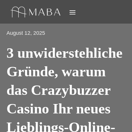
August 12, 2025
3 unwiderstehliche
Gründe, warum
das Crazybuzzer
Casino Ihr neues
Lieblings‑Online‑