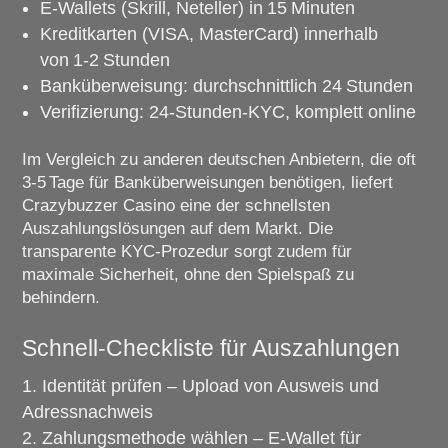
E‑Wallets (Skrill, Neteller) in 15 Minuten
Kreditkarten (VISA, MasterCard) innerhalb
von 1‑2 Stunden
Banküberweisung: durchschnittlich 24 Stunden
Verifizierung: 24‑Stunden‑KYC, komplett online
Im Vergleich zu anderen deutschen Anbietern, die oft
3‑5 Tage für Banküberweisungen benötigen, liefert
Crazybuzzer Casino eine der schnellsten
Auszahlungslösungen auf dem Markt. Die
transparente KYC‑Prozedur sorgt zudem für
maximale Sicherheit, ohne den Spielspaß zu
behindern.
Schnell-Checkliste für Auszahlungen
Identität prüfen – Upload von Ausweis und
Adressnachweis
Zahlungsmethode wählen – E‑Wallet für