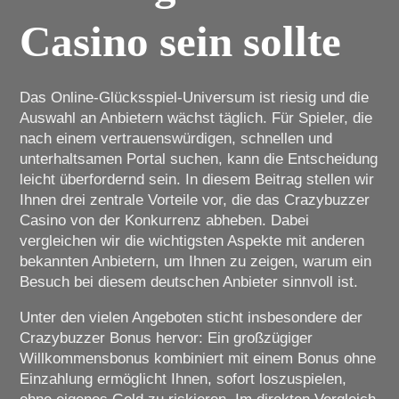
Casino sein sollte
Das Online‑Glücksspiel‑Universum ist riesig und die
Auswahl an Anbietern wächst täglich. Für Spieler, die
nach einem vertrauenswürdigen, schnellen und
unterhaltsamen Portal suchen, kann die Entscheidung
leicht überfordernd sein. In diesem Beitrag stellen wir
Ihnen drei zentrale Vorteile vor, die das Crazybuzzer
Casino von der Konkurrenz abheben. Dabei
vergleichen wir die wichtigsten Aspekte mit anderen
bekannten Anbietern, um Ihnen zu zeigen, warum ein
Besuch bei diesem deutschen Anbieter sinnvoll ist.
Unter den vielen Angeboten sticht insbesondere der
Crazybuzzer Bonus hervor: Ein großzügiger
Willkommensbonus kombiniert mit einem Bonus ohne
Einzahlung ermöglicht Ihnen, sofort loszuspielen,