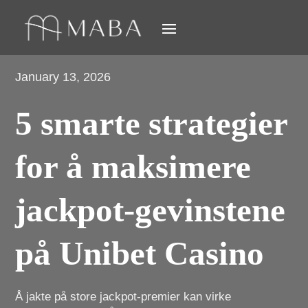
January 13, 2026
5 smarte strategier
for å maksimere
jackpot‑gevinstene
på Unibet Casino
Å jakte på store jackpot‑premier kan virke