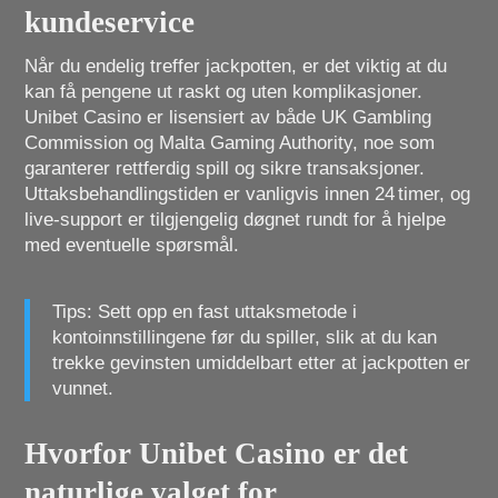
kundeservice
Når du endelig treffer jackpotten, er det viktig at du
kan få pengene ut raskt og uten komplikasjoner.
Unibet Casino er lisensiert av både UK Gambling
Commission og Malta Gaming Authority, noe som
garanterer rettferdig spill og sikre transaksjoner.
Uttaksbehandlingstiden er vanligvis innen 24 timer, og
live‑support er tilgjengelig døgnet rundt for å hjelpe
med eventuelle spørsmål.
Tips: Sett opp en fast uttaksmetode i
kontoinnstillingene før du spiller, slik at du kan
trekke gevinsten umiddelbart etter at jackpotten er
vunnet.
Hvorfor Unibet Casino er det
naturlige valget for