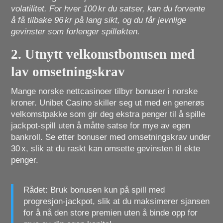
volatilitet. For hver 100 kr du satser, kan du forvente
å få tilbake 96 kr på lang sikt, og du får jevnlige
gevinster som forlenger spilløkten.
2. Utnytt velkomstbonusen med
lav omsetningskrav
Mange norske nettcasinoer tilbyr bonuser i norske
kroner. Unibet Casino skiller seg ut med en generøs
velkomstpakke som gir deg ekstra penger til å spille
jackpot‑spill uten å måtte satse for mye av egen
bankroll. Se etter bonuser med omsetningskrav under
30 x, slik at du raskt kan omsette gevinsten til ekte
penger.
Rådet: Bruk bonusen kun på spill med
progresjon‑jackpot, slik at du maksimerer sjansen
for å nå den store premien uten å binde opp for