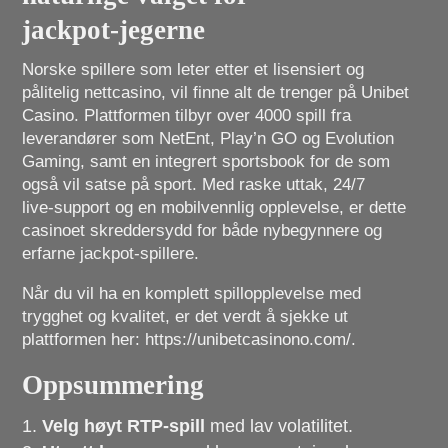
jackpot‑jegerne
Norske spillere som leter etter et lisensiert og
pålitelig nettcasino, vil finne alt de trenger på Unibet
Casino. Plattformen tilbyr over 4000 spill fra
leverandører som NetEnt, Play’n GO og Evolution
Gaming, samt en integrert sportsbook for de som
også vil satse på sport. Med raske uttak, 24/7
live‑support og en mobilvennlig opplevelse, er dette
casinoet skreddersydd for både nybegynnere og
erfarne jackpot‑spillere.
Når du vil ha en komplett spillopplevelse med
trygghet og kvalitet, er det verdt å sjekke ut
plattformen her:
https://unibetcasinono.com/
.
Oppsummering
Velg høyt RTP‑spill
med lav volatilitet.