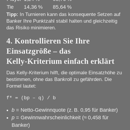
Tie
14,36 %
85,64 %
Tipp:
In Turnieren kann das konsequente Setzen auf
Banker Ihre Punktzahl stabil halten und gleichzeitig
das Risiko minimieren.
4. Kontrollieren Sie Ihre
Einsatzgröße – das
Kelly‑Kriterium einfach erklärt
Das Kelly‑Kriterium hilft, die optimale Einsatzhöhe zu
bestimmen, ohne das Bankroll zu gefährden. Die
Formel lautet:
f* = (bp – q) / b
b
= Netto‑Gewinnquote (z. B. 0,95 für Banker)
p
= Gewinnwahrscheinlichkeit (≈ 0,458 für
Banker)