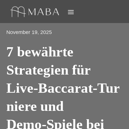
November 19, 2025
7 bewährte
Strategien für
Live‑Baccarat‑Tur
niere und
Demo‑Spiele bei