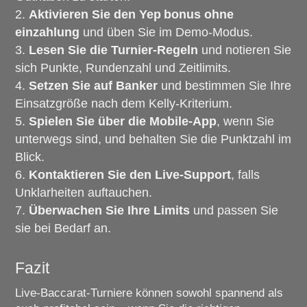
Aktivieren Sie den Yep bonus ohne
einzahlung
und üben Sie im Demo‑Modus.
Lesen Sie die Turnier‑Regeln
und notieren Sie
sich Punkte, Rundenzahl und Zeitlimits.
Setzen Sie auf Banker
und bestimmen Sie Ihre
Einsatzgröße nach dem Kelly‑Kriterium.
Spielen Sie über die Mobile‑App
, wenn Sie
unterwegs sind, und behalten Sie die Punktzahl im
Blick.
Kontaktieren Sie den Live‑Support
, falls
Unklarheiten auftauchen.
Überwachen Sie Ihre Limits
und passen Sie
sie bei Bedarf an.
Fazit
Live‑Baccarat‑Turniere können sowohl spannend als