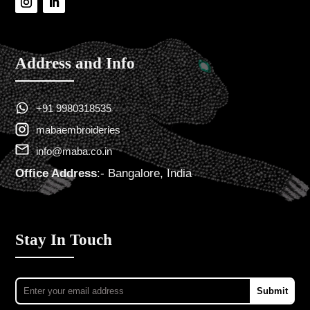
Address and Info
+91 9980318535
mabaembroideries
info@maba.co.in
Office Address
:- Bangalore, India
Stay In Touch