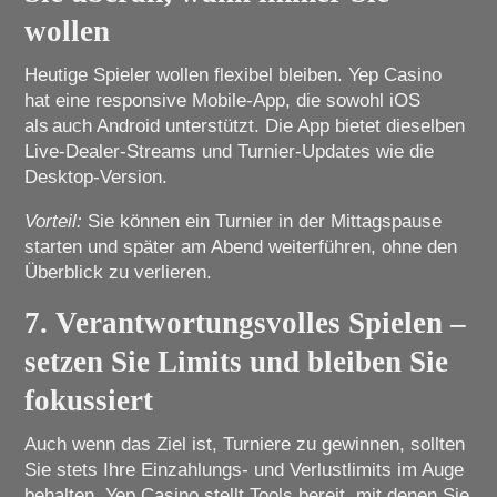
wollen
Heutige Spieler wollen flexibel bleiben. Yep Casino
hat eine responsive Mobile‑App, die sowohl iOS
als auch Android unterstützt. Die App bietet dieselben
Live‑Dealer‑Streams und Turnier‑Updates wie die
Desktop‑Version.
Vorteil:
Sie können ein Turnier in der Mittagspause
starten und später am Abend weiterführen, ohne den
Überblick zu verlieren.
7. Verantwortungsvolles Spielen –
setzen Sie Limits und bleiben Sie
fokussiert
Auch wenn das Ziel ist, Turniere zu gewinnen, sollten
Sie stets Ihre Einzahlungs‑ und Verlustlimits im Auge
behalten. Yep Casino stellt Tools bereit, mit denen Sie