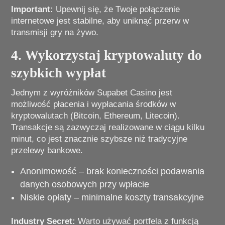
Important:
Upewnij się, że Twoje połączenie
internetowe jest stabilne, aby uniknąć przerw w
transmisji gry na żywo.
4. Wykorzystaj kryptowaluty do
szybkich wypłat
Jednym z wyróżników Supabet Casino jest
możliwość płacenia i wypłacania środków w
kryptowalutach (Bitcoin, Ethereum, Litecoin).
Transakcje są zazwyczaj realizowane w ciągu kilku
minut, co jest znacznie szybsze niż tradycyjne
przelewy bankowe.
Anonimowość – brak konieczności podawania
danych osobowych przy wpłacie
Niskie opłaty – minimalne koszty transakcyjne
Industry Secret:
Warto używać portfela z funkcją