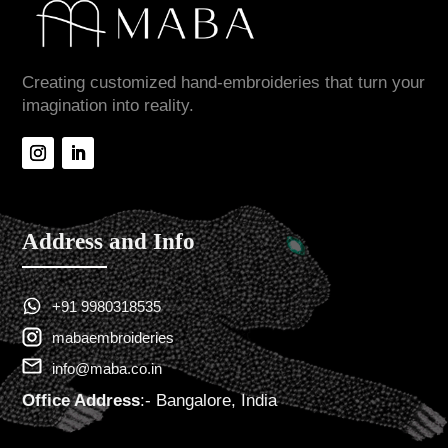
Creating customized hand-embroideries that turn your
imagination into reality.
Address and Info
+91 9980318535
mabaembroideries
info@maba.co.in
Office Address
:- Bangalore, India