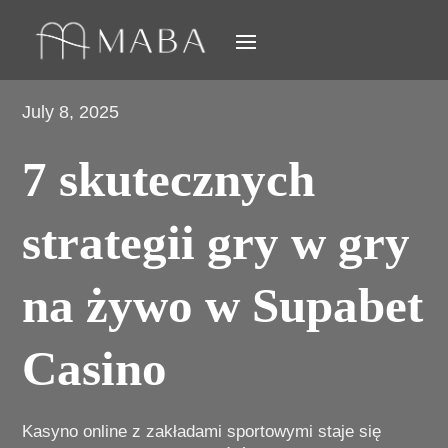
July 8, 2025
7 skutecznych
strategii gry w gry
na żywo w Supabet
Casino
Kasyno online z zakładami sportowymi staje się