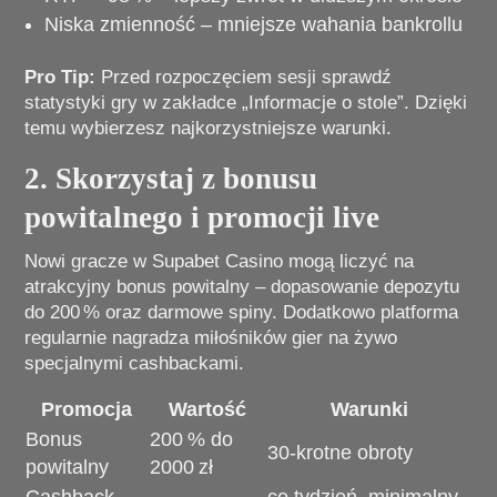
Niska zmienność – mniejsze wahania bankrollu
Pro Tip:
Przed rozpoczęciem sesji sprawdź
statystyki gry w zakładce „Informacje o stole”. Dzięki
temu wybierzesz najkorzystniejsze warunki.
2. Skorzystaj z bonusu
powitalnego i promocji live
Nowi gracze w Supabet Casino mogą liczyć na
atrakcyjny bonus powitalny – dopasowanie depozytu
do 200 % oraz darmowe spiny. Dodatkowo platforma
regularnie nagradza miłośników gier na żywo
specjalnymi cashbackami.
Promocja
Wartość
Warunki
Bonus
200 % do
30‑krotne obroty
powitalny
2000 zł