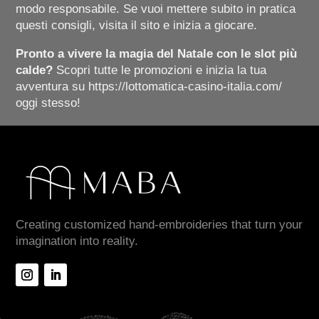
modo responsabile. Se vuoi mettere subito in pratica
questi consigli, visita il sito e inizia a giocare.
Pronto a vivere la magia del Natale con le slot più
calde?
Scopri tutte le promozioni e inizia la tua
avventura su
https://lottomatica-casino-italia.com/
oggi stesso!
Creating customized hand-embroideries that turn your
imagination into reality.