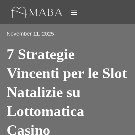
November 11, 2025
7 Strategie
Vincenti per le Slot
Natalizie su
Lottomatica
Casino