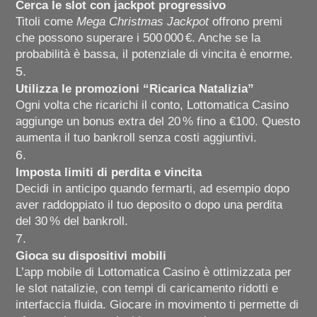
Cerca le slot con jackpot progressivo
Titoli come
Mega Christmas Jackpot
offrono premi
che possono superare i 500 000 €. Anche se la
probabilità è bassa, il potenziale di vincita è enorme.
Utilizza le promozioni “Ricarica Natalizia”
Ogni volta che ricarichi il conto, Lottomatica Casino
aggiunge un bonus extra del 20 % fino a €100. Questo
aumenta il tuo bankroll senza costi aggiuntivi.
Imposta limiti di perdita e vincita
Decidi in anticipo quando fermarti, ad esempio dopo
aver raddoppiato il tuo deposito o dopo una perdita
del 30 % del bankroll.
Gioca su dispositivi mobili
L’app mobile di Lottomatica Casino è ottimizzata per
le slot natalizie, con tempi di caricamento ridotti e
interfaccia fluida. Giocare in movimento ti permette di