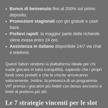
Bonus di benvenuto
fino al 200% sul primo
deposito.
Promozioni stagionali
con giri gratuiti e cash
back.
Prelievi rapidi
: la maggior parte delle richieste
viene evasa entro 24 ore.
Assistenza in italiano
disponibile 24/7 via chat
e telefono.
Questi fattori rendono la piattaforma ideale per chi
vuole giocare in tutta tranquillità, sapendo che i propri
fondi sono protetti e che le vincite arriveranno
velocemente. Inoltre, la presenza di un programma
VIP premia i giocatori più fedeli con bonus esclusivi e
limiti di prelievo più alti.
Le 7 strategie vincenti per le slot