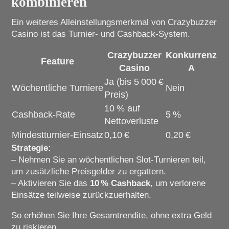
kombinieren
Ein weiteres Alleinstellungsmerkmal von Crazybuzzer
Casino ist das Turnier‑ und Cashback‑System.
Crazybuzzer
Konkurrenz
Feature
Casino
A
Ja (bis 5 000 €
Wöchentliche Turniere
Nein
Preis)
10 % auf
Cashback‑Rate
5 %
Nettoverluste
Mindestturnier‑Einsatz
0,10 €
0,20 €
Strategie:
– Nehmen Sie an wöchentlichen Slot‑Turnieren teil,
um zusätzliche Preisgelder zu ergattern.
– Aktivieren Sie das
10 % Cashback
, um verlorene
Einsätze teilweise zurückzuerhalten.
So erhöhen Sie Ihre Gesamtrendite, ohne extra Geld
zu riskieren.