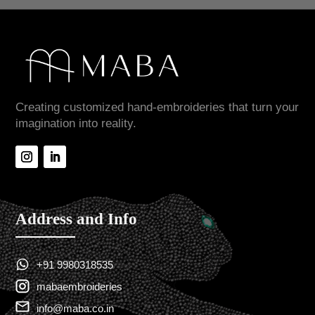
Creating customized hand-embroideries that turn your
imagination into reality.
Address and Info
+91 9980318535
mabaembroideries
info@maba.co.in