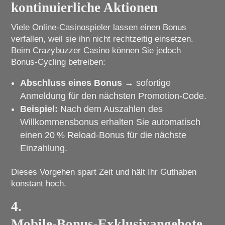
kontinuierliche Aktionen
Viele Online‑Casinospieler lassen einen Bonus
verfallen, weil sie ihn nicht rechtzeitig einsetzen.
Beim Crazybuzzer Casino können Sie jedoch
Bonus‑Cycling betreiben:
Abschluss eines Bonus
→ sofortige
Anmeldung für den nächsten Promotion‑Code.
Beispiel:
Nach dem Auszahlen des
Willkommensbonus erhalten Sie automatisch
einen 20 % Reload‑Bonus für die nächste
Einzahlung.
Dieses Vorgehen spart Zeit und hält Ihr Guthaben
konstant hoch.
4.
Mobile‑Bonus‑Exklusivangebote