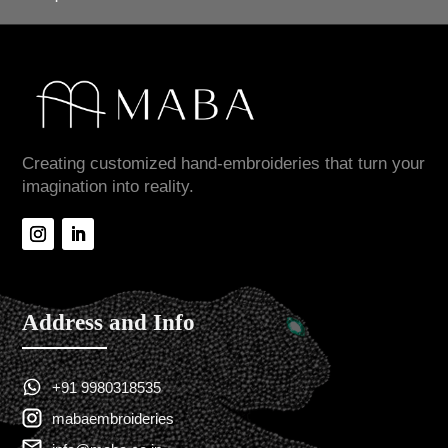
Creating customized hand-embroideries that turn your
imagination into reality.
Address and Info
+91 9980318535
mabaembroideries