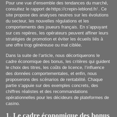
Pour une vue d’ensemble des tendances du marché,
consultez le rapport de
https://crepin-leblond.fr/
. Ce
site propose des analyses neutres sur les évolutions
du secteur, les nouvelles régulations et les
comportements des joueurs français. En s’appuyant
sur ces repères, les opérateurs peuvent affiner leurs
stratégies de promotion et éviter les écueils liés à
une offre trop généreuse ou mal ciblée.
Dans la suite de l’article, nous décortiquerons le
cadre économique des bonus, les critères qui guident
le choix des titres, les coûts de licence, l’influence
des données comportementales, et enfin, nous
proposerons des scénarios de rentabilité. Chaque
partie s’appuie sur des exemples concrets, des
chiffres réalistes et des recommandations
opérationnelles pour les décideurs de plateformes de
casino.
1. Le cadre économique des bonus