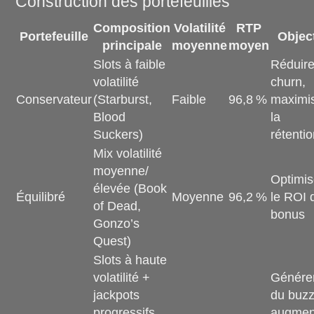
Construction des portefeuilles
Composition
Volatilité
RTP
Portefeuille
Object
principale
moyenne
moyen
Slots à faible
Réduire
volatilité
churn,
Conservateur
(Starburst,
Faible
96,8 %
maximi
Blood
la
Suckers)
rétenti
Mix volatilité
moyenne/
Optimis
élevée (Book
Équilibré
Moyenne
96,2 %
le ROI 
of Dead,
bonus
Gonzo’s
Quest)
Slots à haute
volatilité +
Génére
jackpots
du buzz
progressifs
augmen