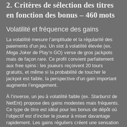
2. Critères de sélection des titres
en fonction des bonus – 460 mots
Volatilité et fréquence des gains
La volatilité mesure l’amplitude et la régularité des
paiements d’un jeu. Un slot à volatilité élevée (ex.
Mega Joker
de Play’n GO) verse de gros jackpots
mais de façon rare. Ce profil convient parfaitement
aux free spins : les joueurs reçoivent 20 tours
gratuits, et même si la probabilité de toucher le
jackpot est faible, la perspective d’un gain important
augmente l’engagement.
À l’inverse, un jeu à volatilité faible (ex.
Starburst
de
NetEnt) propose des gains modestes mais fréquents.
Ce type de titre est idéal pour les bonus de dépôt où
l’objectif est d’inciter le joueur à miser davantage
rapidement. Les gains réguliers créent une sensation