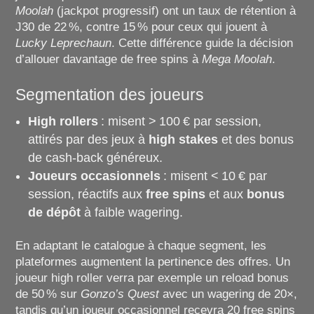
Moolah
(jackpot progressif) ont un taux de rétention à
J30 de 22 %, contre 15 % pour ceux qui jouent à
Lucky Leprechaun
. Cette différence guide la décision
d’allouer davantage de free spins à
Mega Moolah
.
Segmentation des joueurs
High rollers
: misent > 100 € par session,
attirés par des jeux à
high stakes
et des bonus
de cash‑back généreux.
Joueurs occasionnels
: misent < 10 € par
session, réactifs aux
free spins
et aux
bonus
de dépôt
à faible wagering.
En adaptant le catalogue à chaque segment, les
plateformes augmentent la pertinence des offres. Un
joueur high roller verra par exemple un reload bonus
de 50 % sur
Gonzo’s Quest
avec un wagering de 20×,
tandis qu’un joueur occasionnel recevra 20 free spins