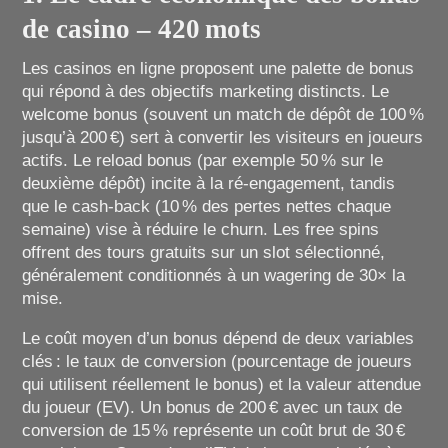
de casino – 420 mots
Les casinos en ligne proposent une palette de bonus
qui répond à des objectifs marketing distincts. Le
welcome bonus (souvent un match de dépôt de 100 %
jusqu’à 200 €) sert à convertir les visiteurs en joueurs
actifs. Le reload bonus (par exemple 50 % sur le
deuxième dépôt) incite à la ré‑engagement, tandis
que le cash‑back (10 % des pertes nettes chaque
semaine) vise à réduire le churn. Les free spins
offrent des tours gratuits sur un slot sélectionné,
généralement conditionnés à un wagering de 30× la
mise.
Le coût moyen d’un bonus dépend de deux variables
clés : le taux de conversion (pourcentage de joueurs
qui utilisent réellement le bonus) et la valeur attendue
du joueur (EV). Un bonus de 200 € avec un taux de
conversion de 15 % représente un coût brut de 30 €