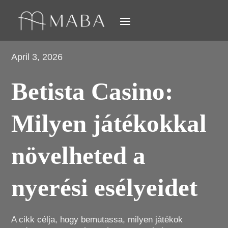
April 3, 2026
Betista Casino:
Milyen játékokkal
növelheted a
nyerési esélyeidet
A cikk célja, hogy bemutassa, milyen játékok