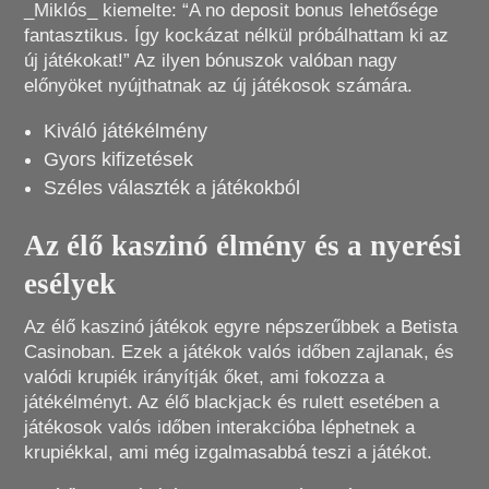
_Miklós_ kiemelte: “A no deposit bonus lehetősége
fantasztikus. Így kockázat nélkül próbálhattam ki az
új játékokat!” Az ilyen bónuszok valóban nagy
előnyöket nyújthatnak az új játékosok számára.
Kiváló játékélmény
Gyors kifizetések
Széles választék a játékokból
Az élő kaszinó élmény és a nyerési
esélyek
Az élő kaszinó játékok egyre népszerűbbek a Betista
Casinoban. Ezek a játékok valós időben zajlanak, és
valódi krupiék irányítják őket, ami fokozza a
játékélményt. Az élő blackjack és rulett esetében a
játékosok valós időben interakcióba léphetnek a
krupiékkal, ami még izgalmasabbá teszi a játékot.