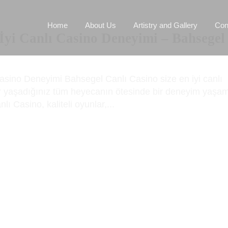
Home
About Us
Artistry and Gallery
Con
İyi Canlı Casino Deneyimi – Bahsegel
asino Deneyimi Bahsegel Canlı Casino size en iyi canlı
r yaşadığınız tüm heyecanın ötesinde bir deneyim yaşa
lı Casino, kaliteli oyunlar,...