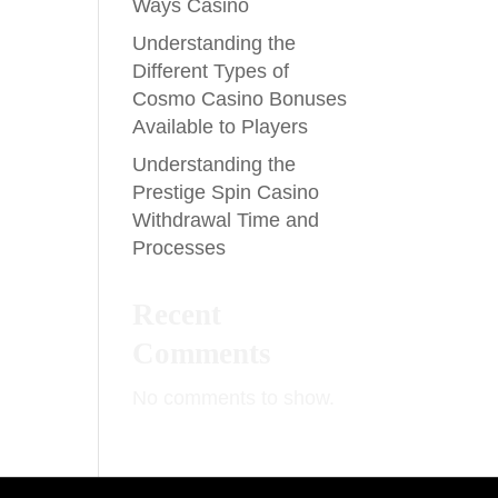
Ways Casino
Understanding the
Different Types of
Cosmo Casino Bonuses
Available to Players
Understanding the
Prestige Spin Casino
Withdrawal Time and
Processes
Recent
Comments
No comments to show.