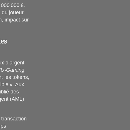
 000 000 €.
l du joueur,
n, impact sur
des
ux d’argent
EU‑Gaming
nt les tokens,
ible ». Aux
blié des
rgent (AML)
 transaction
ups