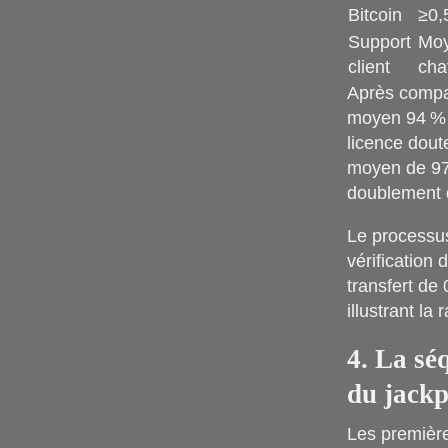
Bitcoin
≥0,
Support
Moy
client
cha
Après compar
moyen 94 % e
licence dout
moyen de 97
doublement du
Le processus
vérification
transfert de
illustrant la
4. La sé
du jackp
Les première