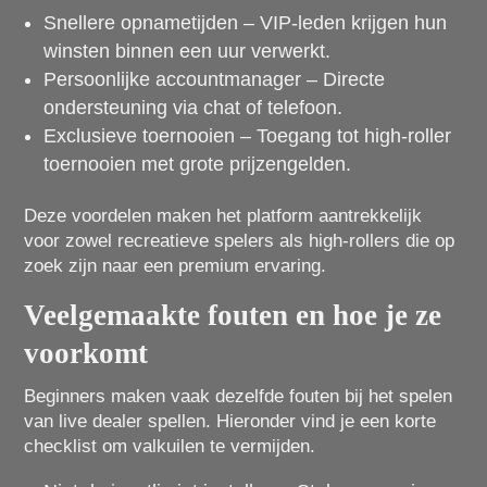
Snellere opnametijden – VIP‑leden krijgen hun
winsten binnen een uur verwerkt.
Persoonlijke accountmanager – Directe
ondersteuning via chat of telefoon.
Exclusieve toernooien – Toegang tot high‑roller
toernooien met grote prijzengelden.
Deze voordelen maken het platform aantrekkelijk
voor zowel recreatieve spelers als high‑rollers die op
zoek zijn naar een premium ervaring.
Veelgemaakte fouten en hoe je ze
voorkomt
Beginners maken vaak dezelfde fouten bij het spelen
van live dealer spellen. Hieronder vind je een korte
checklist om valkuilen te vermijden.