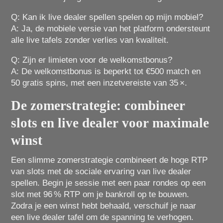
Q: Kan ik live dealer spellen spelen op mijn mobiel?
A: Ja, de mobiele versie van het platform ondersteunt
alle live tafels zonder verlies van kwaliteit.
Q: Zijn er limieten voor de welkomstbonus?
A: De welkomstbonus is beperkt tot €500 match en
50 gratis spins, met een inzetvereiste van 35 ×.
De zomerstrategie: combineer
slots en live dealer voor maximale
winst
Een slimme zomerstrategie combineert de hoge RTP
van slots met de sociale ervaring van live dealer
spellen. Begin je sessie met een paar rondes op een
slot met 96 % RTP om je bankroll op te bouwen.
Zodra je een winst hebt behaald, verschuif je naar
een live dealer tafel om de spanning te verhogen.