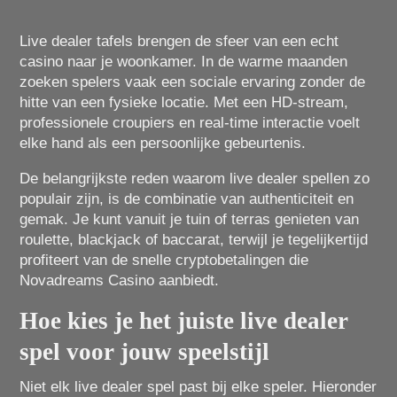
Live dealer tafels brengen de sfeer van een echt
casino naar je woonkamer. In de warme maanden
zoeken spelers vaak een sociale ervaring zonder de
hitte van een fysieke locatie. Met een HD‑stream,
professionele croupiers en real‑time interactie voelt
elke hand als een persoonlijke gebeurtenis.
De belangrijkste reden waarom live dealer spellen zo
populair zijn, is de combinatie van authenticiteit en
gemak. Je kunt vanuit je tuin of terras genieten van
roulette, blackjack of baccarat, terwijl je tegelijkertijd
profiteert van de snelle cryptobetalingen die
Novadreams Casino aanbiedt.
Hoe kies je het juiste live dealer
spel voor jouw speelstijl
Niet elk live dealer spel past bij elke speler. Hieronder