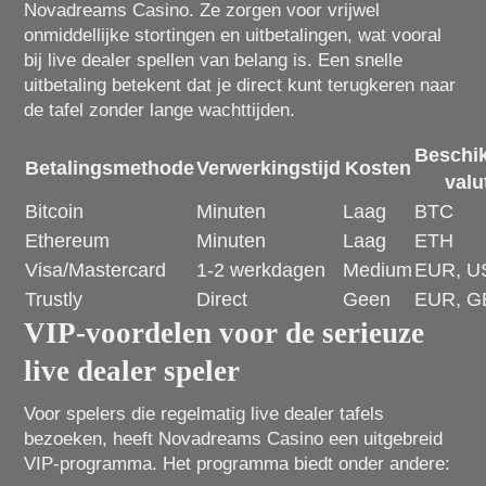
Novadreams Casino. Ze zorgen voor vrijwel
onmiddellijke stortingen en uitbetalingen, wat vooral
bij live dealer spellen van belang is. Een snelle
uitbetaling betekent dat je direct kunt terugkeren naar
de tafel zonder lange wachttijden.
Beschi
Betalingsmethode
Verwerkingstijd
Kosten
valu
Bitcoin
Minuten
Laag
BTC
Ethereum
Minuten
Laag
ETH
Visa/Mastercard
1‑2 werkdagen
Medium
EUR, U
Trustly
Direct
Geen
EUR, G
VIP‑voordelen voor de serieuze
live dealer speler
Voor spelers die regelmatig live dealer tafels
bezoeken, heeft Novadreams Casino een uitgebreid
VIP‑programma. Het programma biedt onder andere: