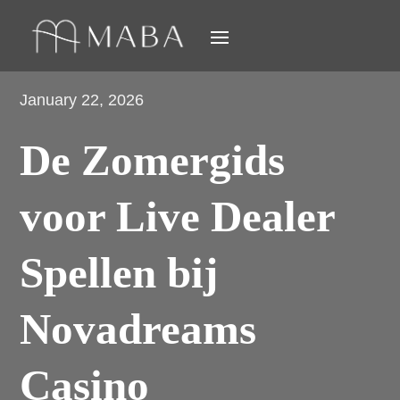
January 22, 2026
De Zomergids
voor Live Dealer
Spellen bij
Novadreams
Casino