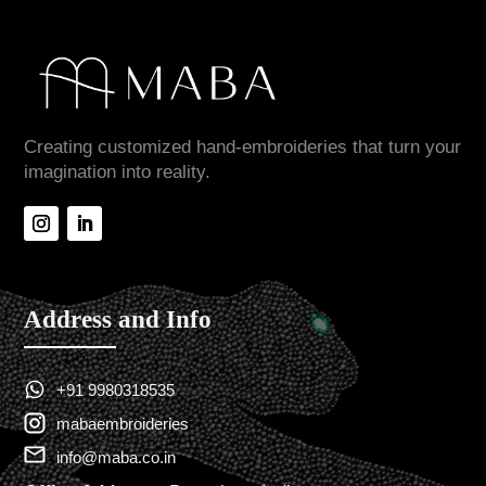
Creating customized hand-embroideries that turn your
imagination into reality.
Address and Info
+91 9980318535
mabaembroideries
info@maba.co.in