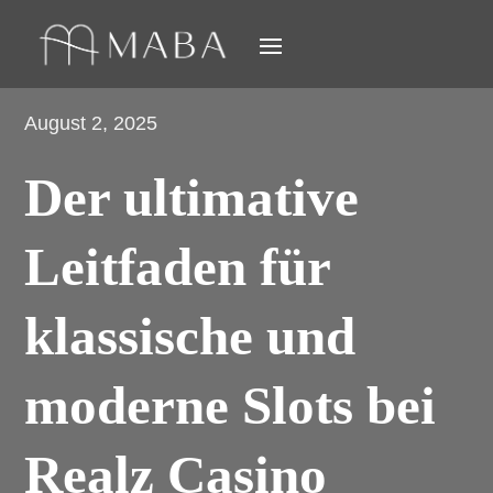
August 2, 2025
Der ultimative
Leitfaden für
klassische und
moderne Slots bei
Realz Casino