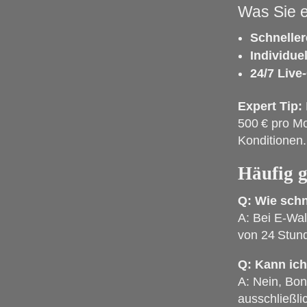
Was Sie 
Schnelle
Individue
24/7 Live
Expert Tip:
500 € pro M
Konditionen.
Häufig g
Q: Wie schn
A: Bei E‑Wal
von 24 Stun
Q: Kann ic
A: Nein, Bo
ausschließli