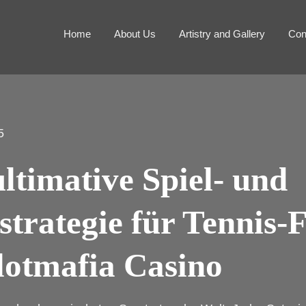
Home
About Us
Artistry and Gallery
Con
5
ultimative Spiel‑ und
strategie für Tennis‑
lotmafia Casino