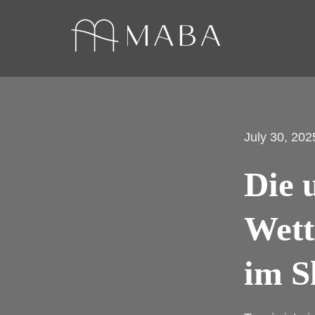
July 30, 202
Die 
Wett
im S