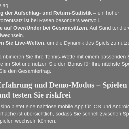
elag.
 der Aufschlag‑ und Return‑Statistik
– ein hoher
ozentsatz ist bei Rasen besonders wertvoll.
ie auf Over/Under bei Gesamtsätzen
: Auf Sand tendier
lwechseln.
n Sie Live‑Wetten
, um die Dynamik des Spiels zu nutz
mbinieren Sie Ihre Tennis‑Wette mit einem passenden 
 im Slot und nutzen Sie den Bonus für Ihre nächste Spo
Sie den Gesamtertrag.
Erfahrung und Demo‑Modus – Spielen 
nd testen Sie riskfrei
sino bietet eine nahtlose mobile App für iOS und Androi
fläche ist übersichtlich, sodass Sie schnell zwischen S
pielen wechseln können.