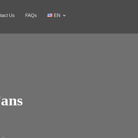
tact Us
FAQs
EN
Fans