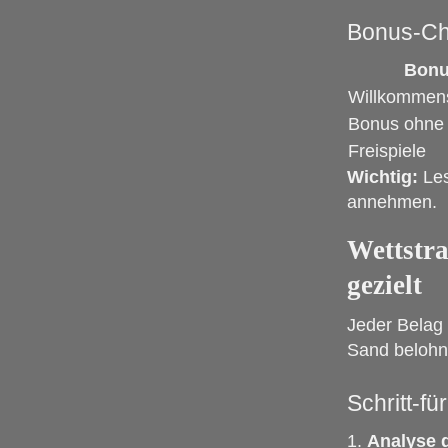
Bonus‑Ch
Bonu
Willkommen
Bonus ohne 
Freispiele
Wichtig:
Les
annehmen.
Wettstra
gezielt
Jeder Belag 
Sand belohnt
Schritt‑fü
Analyse d