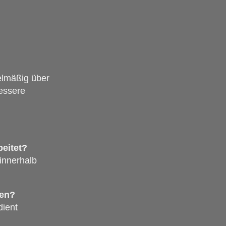
elmäßig über
essere
eitet?
 innerhalb
zen?
dient