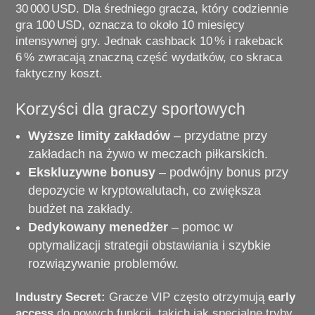
30 000 USD. Dla średniego gracza, który codziennie
gra 100 USD, oznacza to około 10 miesięcy
intensywnej gry. Jednak cashback 10 % i rakeback
6 % zwracają znaczną część wydatków, co skraca
faktyczny koszt.
Korzyści dla graczy sportowych
Wyższe limity zakładów
– przydatne przy
zakładach na żywo w meczach piłkarskich.
Ekskluzywne bonusy
– podwójny bonus przy
depozycie w kryptowalutach, co zwiększa
budżet na zakłady.
Dedykowany menedżer
– pomoc w
optymalizacji strategii obstawiania i szybkie
rozwiązywanie problemów.
Industry Secret:
Gracze VIP często otrzymują
early
access
do nowych funkcji, takich jak specjalne tryby