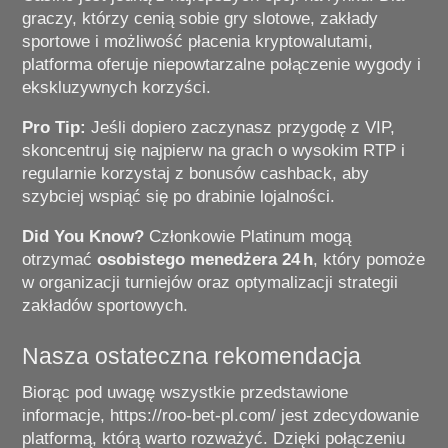
graczy, którzy cenią sobie gry slotowe, zakłady
sportowe i możliwość płacenia kryptowalutami,
platforma oferuje niepowtarzalne połączenie wygody i
ekskluzywnych korzyści.
Pro Tip:
Jeśli dopiero zaczynasz przygodę z VIP,
skoncentruj się najpierw na grach o wysokim RTP i
regularnie korzystaj z bonusów cashback, aby
szybciej wspiąć się po drabinie lojalności.
Did You Know?
Członkowie Platinum mogą
otrzymać
osobistego menedżera 24 h
, który pomoże
w organizacji turniejów oraz optymalizacji strategii
zakładów sportowych.
Nasza ostateczna rekomendacja
Biorąc pod uwagę wszystkie przedstawione
informacje,
https://roo-bet-pl.com/
jest zdecydowanie
platformą, którą warto rozważyć. Dzięki połączeniu