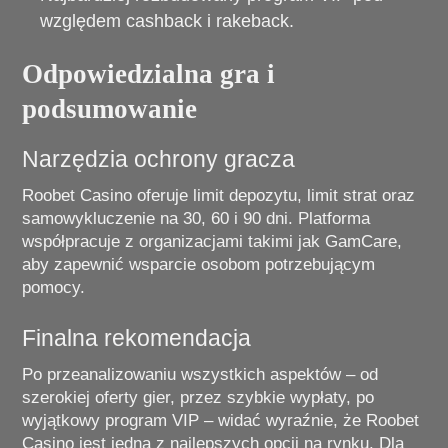
względem cashback i rakeback.
Odpowiedzialna gra i
podsumowanie
Narzędzia ochrony gracza
Roobet Casino oferuje limit depozytu, limit strat oraz
samowykluczenie na 30, 60 i 90 dni. Platforma
współpracuje z organizacjami takimi jak GamCare,
aby zapewnić wsparcie osobom potrzebującym
pomocy.
Finalna rekomendacja
Po przeanalizowaniu wszystkich aspektów – od
szerokiej oferty gier, przez szybkie wypłaty, po
wyjątkowy program VIP – widać wyraźnie, że Roobet
Casino jest jedną z najlepszych opcji na rynku. Dla