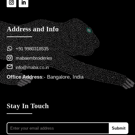
Address and Info
+91 9980318535
mabaembroideries
info@maba.co.in
Office Address
:- Bangalore, India
Stay In Touch