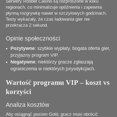
Serwery Roobet Casino są rozproszone w kilku
regionach, co minimalizuje opóźnienia i zapewnia
płynną rozgrywkę nawet w szczytowych godzinach.
Testy wykazały, że czas ładowania gier nie
przekracza 2 sekund.
Opinie społeczności
Pozytywne
: szybkie wypłaty, bogata oferta gier,
przyjazny program VIP.
Negatywne
: niektórzy gracze zgłaszają
ograniczenia w niektórych jurysdykcjach.
Wartość programu VIP – koszt vs
korzyści
Analiza kosztów
Aby osiągnąć poziom Gold, gracz musi obrócić