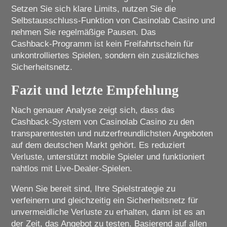
Setzen Sie sich klare Limits, nutzen Sie die
Selbstausschluss‑Funktion von Casinolab Casino und
nehmen Sie regelmäßige Pausen. Das
Cashback‑Programm ist kein Freifahrtschein für
unkontrolliertes Spielen, sondern ein zusätzliches
Sicherheitsnetz.
Fazit und letzte Empfehlung
Nach genauer Analyse zeigt sich, dass das
Cashback‑System von Casinolab Casino zu den
transparentesten und nutzerfreundlichsten Angeboten
auf dem deutschen Markt gehört. Es reduziert
Verluste, unterstützt mobile Spieler und funktioniert
nahtlos mit Live‑Dealer‑Spielen.
Wenn Sie bereit sind, Ihre Spielstrategie zu
verfeinern und gleichzeitig ein Sicherheitsnetz für
unvermeidliche Verluste zu erhalten, dann ist es an
der Zeit, das Angebot zu testen. Basierend auf allen