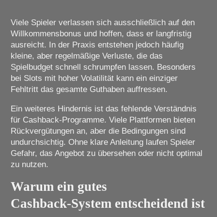
Viele Spieler verlassen sich ausschließlich auf den
Willkommensbonus und hoffen, dass er langfristig
ausreicht. In der Praxis entstehen jedoch häufig
kleine, aber regelmäßige Verluste, die das
Spielbudget schnell schrumpfen lassen. Besonders
bei Slots mit hoher Volatilität kann ein einziger
Fehltritt das gesamte Guthaben auffressen.
Ein weiteres Hindernis ist das fehlende Verständnis
für Cashback‑Programme. Viele Plattformen bieten
Rückvergütungen an, aber die Bedingungen sind
undurchsichtig. Ohne klare Anleitung laufen Spieler
Gefahr, das Angebot zu übersehen oder nicht optimal
zu nutzen.
Warum ein gutes
Cashback‑System entscheidend ist