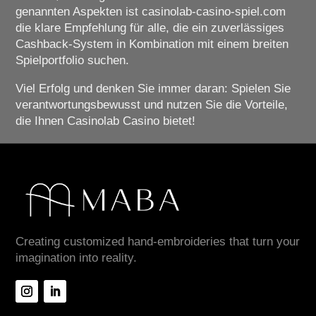
genannten Aspekten ist
casinolab-casino-spiel.com
die klare Empfehlung für alle, die ein zuverlässiges
Cashback‑System in Kombination mit einem breiten
Spielportfolio suchen.
Viel Erfolg und denken Sie immer daran: Spielen Sie
verantwortungsbewusst und nutzen Sie die Vorteile,
die Ihnen Casinolab Casino bietet!
Creating customized hand-embroideries that turn your
imagination into reality.