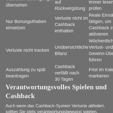
auf
immer lese
übersehen
Rückvergütung
prüfen
Reale Einsä
Verluste nicht im
Nur Bonusguthaben
tätigen, um
Cashback
einsetzen
Cashback z
enthalten
aktivieren
Wöchentlic
Unübersichtliche
Verlust‑ un
Verluste nicht tracken
Bilanz
Gewinn‑Übe
führen
Cashback
Auszahlung zu spät
Frist im Ka
verfällt nach
beantragen
markieren
30 Tagen
Verantwortungsvolles Spielen und
Cashback
Auch wenn das Cashback‑System Verluste abfedert,
sollten Sie stets verantwortungsbewusst spielen.