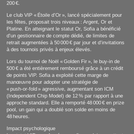
200 €.
Le club VIP « Étoile d’Or », lancé spécialement pour
les fêtes, proposait trois niveaux : Argent, Or et
Platine. En atteignant le statut Or, Sofia a bénéficié
d’un gestionnaire de compte dédié, de limites de
retrait augmentées à 50 000 € par jour et d’invitations
à des tournois privés à enjeux élevés.
Lors du tournoi de Noël « Golden Fir », le buy‑in de
500 € a été entièrement remboursé grâce à un crédit
de points VIP. Sofia a exploité cette marge de
manœuvre pour adopter une stratégie de
« push‑or‑fold » agressive, augmentant son ICM
(Independent Chip Model) de 12 % par rapport à une
approche standard. Elle a remporté 48 000 € en prize
pool, un gain qui a doublé son solde en moins de
48 heures.
Impact psychologique