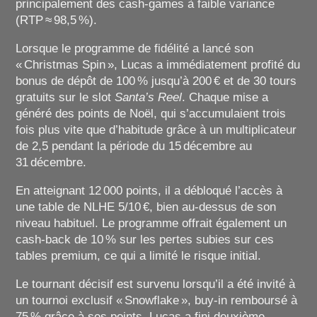
principalement des cash‑games à faible variance
(RTP ≈ 98,5 %).
Lorsque le programme de fidélité a lancé son
« Christmas Spin », Lucas a immédiatement profité du
bonus de dépôt de 100 % jusqu’à 200 € et de 30 tours
gratuits sur le slot
Santa’s Reel
. Chaque mise a
généré des points de Noël, qui s’accumulaient trois
fois plus vite que d’habitude grâce à un multiplicateur
de 2,5 pendant la période du 15 décembre au
31 décembre.
En atteignant 12 000 points, il a débloqué l’accès à
une table de NLHE 5/10 €, bien au‑dessus de son
niveau habituel. Le programme offrait également un
cash‑back de 10 % sur les pertes subies sur ces
tables premium, ce qui a limité le risque initial.
Le tournant décisif est survenu lorsqu’il a été invité à
un tournoi exclusif « Snowflake », buy‑in remboursé à
75 % grâce à ses points. Lucas a fini deuxième,