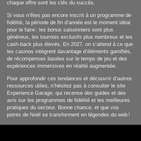
chaque offre sont les clés du succès.
Si vous n’êtes pas encore inscrit à un programme de
fidélité, la période de fin d’année est le moment idéal
pour le faire : les bonus saisonniers sont plus
généreux, les tournois exclusifs plus nombreux et les
cash‑back plus élevés. En 2027, on s’attend à ce que
les casinos intègrent davantage d’éléments gamifiés,
de récompenses basées sur le temps de jeu et des
expériences immersives en réalité augmentée.
Pour approfondir ces tendances et découvrir d’autres
ressources utiles, n’hésitez pas à consulter le site
Experience Garage, qui recense des guides et des
avis sur les programmes de fidélité et les meilleures
pratiques du secteur. Bonne chance, et que vos
points de Noël se transforment en légendes du web !