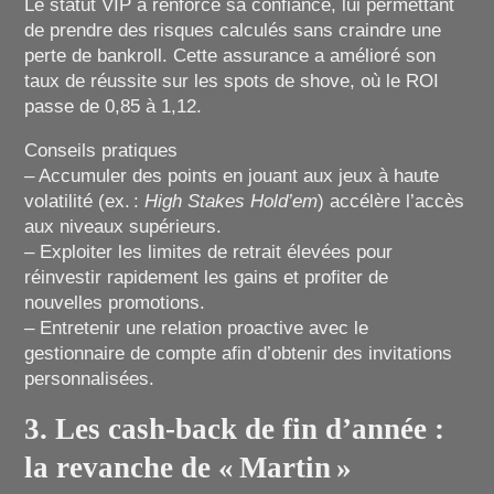
Le statut VIP a renforcé sa confiance, lui permettant
de prendre des risques calculés sans craindre une
perte de bankroll. Cette assurance a amélioré son
taux de réussite sur les spots de shove, où le ROI
passe de 0,85 à 1,12.
Conseils pratiques
– Accumuler des points en jouant aux jeux à haute
volatilité (ex. :
High Stakes Hold’em
) accélère l’accès
aux niveaux supérieurs.
– Exploiter les limites de retrait élevées pour
réinvestir rapidement les gains et profiter de
nouvelles promotions.
– Entretenir une relation proactive avec le
gestionnaire de compte afin d’obtenir des invitations
personnalisées.
3. Les cash‑back de fin d’année :
la revanche de « Martin »