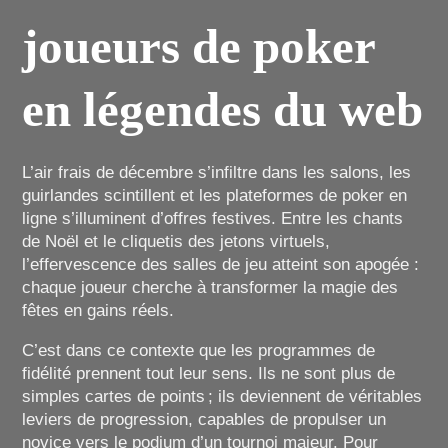
joueurs de poker
en légendes du web
L’air frais de décembre s’infiltre dans les salons, les
guirlandes scintillent et les plateformes de poker en
ligne s’illuminent d’offres festives. Entre les chants
de Noël et le cliquetis des jetons virtuels,
l’effervescence des salles de jeu atteint son apogée :
chaque joueur cherche à transformer la magie des
fêtes en gains réels.
C’est dans ce contexte que les programmes de
fidélité prennent tout leur sens. Ils ne sont plus de
simples cartes de points ; ils deviennent de véritables
leviers de progression, capables de propulser un
novice vers le podium d’un tournoi majeur. Pour