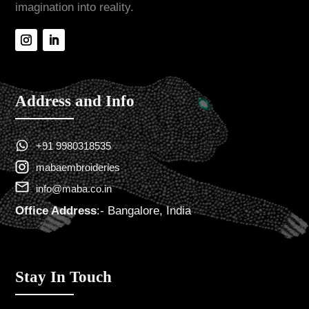
imagination into reality.
Address and Info
+91 9980318535
mabaembroideries
info@maba.co.in
Office Address
:- Bangalore, India
Stay In Touch