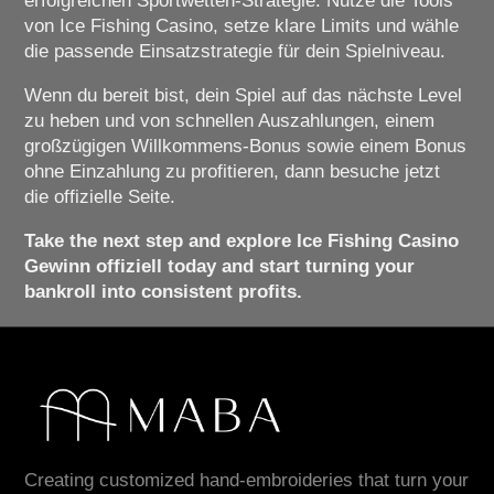
erfolgreichen Sportwetten‑Strategie. Nutze die Tools
von Ice Fishing Casino, setze klare Limits und wähle
die passende Einsatzstrategie für dein Spielniveau.
Wenn du bereit bist, dein Spiel auf das nächste Level
zu heben und von schnellen Auszahlungen, einem
großzügigen Willkommens‑Bonus sowie einem Bonus
ohne Einzahlung zu profitieren, dann besuche jetzt
die offizielle Seite.
Take the next step and explore
Ice Fishing Casino
Gewinn offiziell
today and start turning your
bankroll into consistent profits.
Creating customized hand-embroideries that turn your