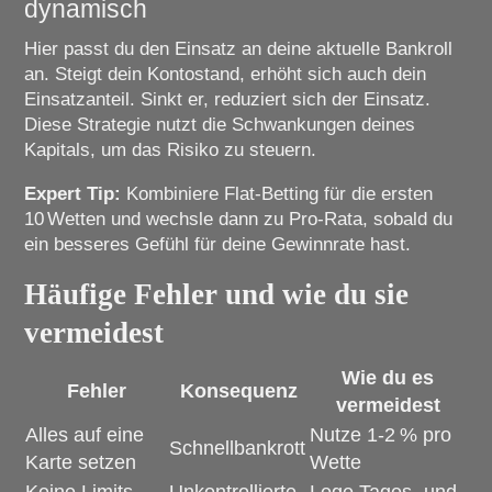
dynamisch
Hier passt du den Einsatz an deine aktuelle Bankroll
an. Steigt dein Kontostand, erhöht sich auch dein
Einsatzanteil. Sinkt er, reduziert sich der Einsatz.
Diese Strategie nutzt die Schwankungen deines
Kapitals, um das Risiko zu steuern.
Expert Tip:
Kombiniere Flat‑Betting für die ersten
10 Wetten und wechsle dann zu Pro‑Rata, sobald du
ein besseres Gefühl für deine Gewinnrate hast.
Häufige Fehler und wie du sie
vermeidest
Wie du es
Fehler
Konsequenz
vermeidest
Alles auf eine
Nutze 1‑2 % pro
Schnellbankrott
Karte setzen
Wette