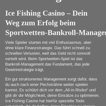
Ice Fishing Casino – Dein
Weg zum Erfolg beim
Sportwetten‑Bankroll‑Manag
Viele Spieler starten mit viel Enthusiasmus, aber
ohne klare Finanzstrategie. Das führt schnell zu
schnellen Verlusten, weil das Geld nicht sinnvoll
verteilt wird. Beim Sportwetten‑Spiel ist das
Bankroll‑Management das Fundament, das jede
Gewinnstrategie trägt.
Ein gut strukturiertes Management sorgt dafür, dass
du auch nach einer Pechsträhne weiter spielen
kannst. Es schützt dich vor dem „All‑in‑Risiko“ und
gibt dir die Möglichkeit, deine Einsätze zu optimieren.
Ice Fishing Casino hat hierfür spezielle Tools