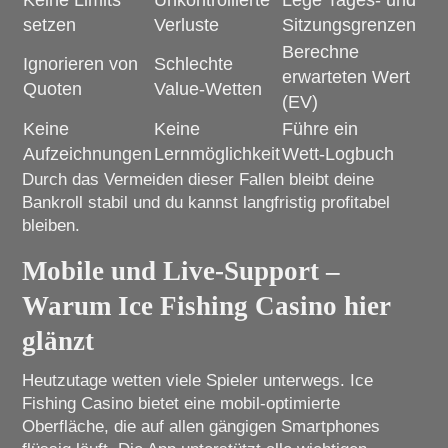
Keine Limits
Unkontrollierte
Lege Tages‑ und
setzen
Verluste
Sitzungsgrenzen
Berechne
Ignorieren von
Schlechte
erwarteten Wert
Quoten
Value‑Wetten
(EV)
Keine
Keine
Führe ein
Aufzeichnungen
Lernmöglichkeit
Wett‑Logbuch
Durch das Vermeiden dieser Fallen bleibt deine
Bankroll stabil und du kannst langfristig profitabel
bleiben.
Mobile und Live‑Support –
Warum Ice Fishing Casino hier
glänzt
Heutzutage wetten viele Spieler unterwegs. Ice
Fishing Casino bietet eine mobil‑optimierte
Oberfläche, die auf allen gängigen Smartphones