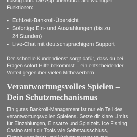
flüssig läuft. Die App unterstützt alle wichtigen
Funktionen:
Echtzeit‑Bankroll‑Übersicht
Sofortige Ein‑ und Auszahlungen (bis zu
24 Stunden)
Live‑Chat mit deutschsprachigem Support
Der schnelle Kundendienst sorgt dafür, dass du bei
Fragen sofort Hilfe bekommst – ein entscheidender
Vorteil gegenüber vielen Mitbewerbern.
Verantwortungsvolles Spielen –
Dein Schutzmechanismus
Ein gutes Bankroll‑Management ist nur ein Teil des
verantwortungsvollen Spielens. Setze dir klare Limits
für Einzahlungen, Einsätze und Spielzeit. Ice Fishing
Casino stellt dir Tools wie Selbstausschluss,