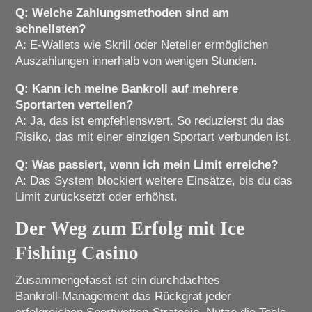
Q: Welche Zahlungsmethoden sind am
schnellsten?
A: E‑Wallets wie Skrill oder Neteller ermöglichen
Auszahlungen innerhalb von wenigen Stunden.
Q: Kann ich meine Bankroll auf mehrere
Sportarten verteilen?
A: Ja, das ist empfehlenswert. So reduzierst du das
Risiko, das mit einer einzigen Sportart verbunden ist.
Q: Was passiert, wenn ich mein Limit erreiche?
A: Das System blockiert weitere Einsätze, bis du das
Limit zurücksetzt oder erhöhst.
Der Weg zum Erfolg mit Ice
Fishing Casino
Zusammengefasst ist ein durchdachtes
Bankroll‑Management das Rückgrat jeder