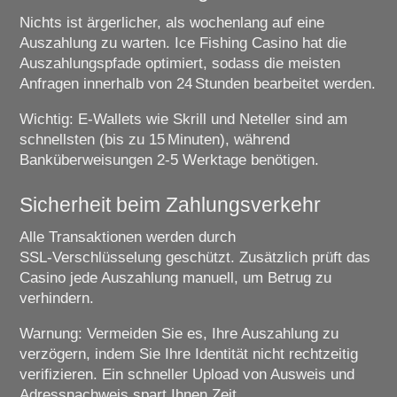
Nichts ist ärgerlicher, als wochenlang auf eine
Auszahlung zu warten. Ice Fishing Casino hat die
Auszahlungspfade optimiert, sodass die meisten
Anfragen innerhalb von 24 Stunden bearbeitet werden.
Wichtig: E‑Wallets wie Skrill und Neteller sind am
schnellsten (bis zu 15 Minuten), während
Banküberweisungen 2‑5 Werktage benötigen.
Sicherheit beim Zahlungsverkehr
Alle Transaktionen werden durch
SSL‑Verschlüsselung geschützt. Zusätzlich prüft das
Casino jede Auszahlung manuell, um Betrug zu
verhindern.
Warnung: Vermeiden Sie es, Ihre Auszahlung zu
verzögern, indem Sie Ihre Identität nicht rechtzeitig
verifizieren. Ein schneller Upload von Ausweis und
Adressnachweis spart Ihnen Zeit.