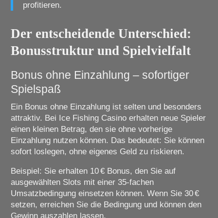
profitieren.
Der entscheidende Unterschied:
Bonusstruktur und Spielvielfalt
Bonus ohne Einzahlung – sofortiger
Spielspaß
Ein Bonus ohne Einzahlung ist selten und besonders
attraktiv. Bei Ice Fishing Casino erhalten neue Spieler
einen kleinen Betrag, den sie ohne vorherige
Einzahlung nutzen können. Das bedeutet: Sie können
sofort loslegen, ohne eigenes Geld zu riskieren.
Beispiel: Sie erhalten 10 € Bonus, den Sie auf
ausgewählten Slots mit einer 35‑fachen
Umsatzbedingung einsetzen können. Wenn Sie 30 €
setzen, erreichen Sie die Bedingung und können den
Gewinn auszahlen lassen.