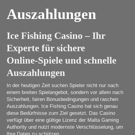
Auszahlungen
Ice Fishing Casino – Ihr
Experte für sichere
Online‑Spiele und schnelle
Auszahlungen
In der heutigen Zeit suchen Spieler nicht nur nach
einem breiten Spielangebot, sondern vor allem nach
Sicherheit, fairen Bonusbedingungen und raschen
Auszahlungen. Ice Fishing Casino hat sich genau
diese Bedürfnisse zum Ziel gesetzt. Das Casino
verfügt über eine gültige Lizenz der Malta Gaming
Authority und nutzt modernste Verschlüsselung, um
Ihre Daten zu schützen.