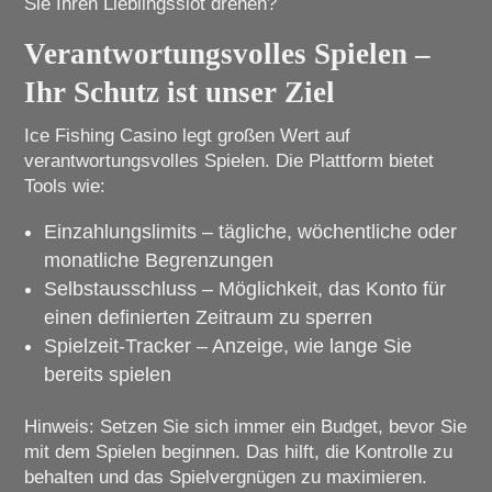
Sie Ihren Lieblingsslot drehen?
Verantwortungsvolles Spielen –
Ihr Schutz ist unser Ziel
Ice Fishing Casino legt großen Wert auf
verantwortungsvolles Spielen. Die Plattform bietet
Tools wie:
Einzahlungslimits – tägliche, wöchentliche oder
monatliche Begrenzungen
Selbstausschluss – Möglichkeit, das Konto für
einen definierten Zeitraum zu sperren
Spielzeit‑Tracker – Anzeige, wie lange Sie
bereits spielen
Hinweis: Setzen Sie sich immer ein Budget, bevor Sie
mit dem Spielen beginnen. Das hilft, die Kontrolle zu
behalten und das Spielvergnügen zu maximieren.