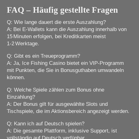
FAQ – Häufig gestellte Fragen
Q: Wie lange dauert die erste Auszahlung?
A: Bei E‑Wallets kann die Auszahlung innerhalb von
15 Minuten erfolgen, bei Kreditkarten meist
1‑2 Werktage.
Q: Gibt es ein Treueprogramm?
A: Ja, Ice Fishing Casino bietet ein VIP‑Programm
mit Punkten, die Sie in Bonusguthaben umwandeln
können.
Q: Welche Spiele zählen zum Bonus ohne
Einzahlung?
A: Der Bonus gilt für ausgewählte Slots und
Tischspiele, die im Aktionsbereich angezeigt werden.
Q: Kann ich auf Deutsch spielen?
A: Die gesamte Plattform, inklusive Support, ist
vollständig auf Deutsch verfügbar.