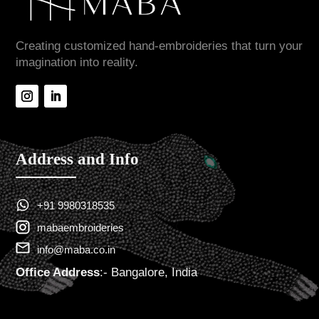
Creating customized hand-embroideries that turn your
imagination into reality.
Address and Info
+91 9980318535
mabaembroideries
info@maba.co.in
Office Address
:- Bangalore, India