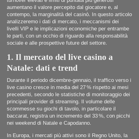
turnover elevati e limiti di puntata più generosi
aumentano il valore percepito dal giocatore e, al
contempo, la marginalità del casinò. In questo articolo
analizzeremo i dati di mercato, i meccanismi dei
livelli VIP e le implicazioni economiche per entrambe
le parti, con un occhio di riguardo alla responsabilità
sociale e alle prospettive future del settore.
1. Il mercato del live casino a
Natale: dati e trend
Durante il periodo dicembre‑gennaio, il traffico verso i
live casino cresce in media del 27 % rispetto ai mesi
precedenti, secondo le statistiche di monitoraggio dei
principali provider di streaming. Il volume delle
scommesse su giochi di tavolo, in particolare il
baccarat, registra un incremento del 33 %, con picchi
nei weekend di Natale e Capodanno.
In Europa, i mercati più attivi sono il Regno Unito, la