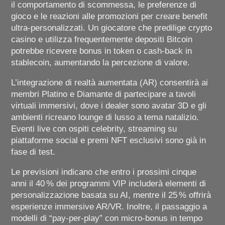
il comportamento di scommessa, le preferenze di
gioco e le reazioni alle promozioni per creare benefit
ultra‑personalizzati. Un giocatore che predilige crypto
casino e utilizza frequentemente depositi Bitcoin
potrebbe ricevere bonus in token o cash‑back in
stablecoin, aumentando la percezione di valore.
L’integrazione di realtà aumentata (AR) consentirà ai
membri Platino e Diamante di partecipare a tavoli
virtuali immersivi, dove i dealer sono avatar 3D e gli
ambienti ricreano lounge di lusso a tema natalizio.
Eventi live con ospiti celebrity, streaming su
piattaforme social e premi NFT esclusivi sono già in
fase di test.
Le previsioni indicano che entro i prossimi cinque
anni il 40 % dei programmi VIP includerà elementi di
personalizzazione basata su AI, mentre il 25 % offrirà
esperienze immersive AR/VR. Inoltre, il passaggio a
modelli di “pay‑per‑play” con micro‑bonus in tempo