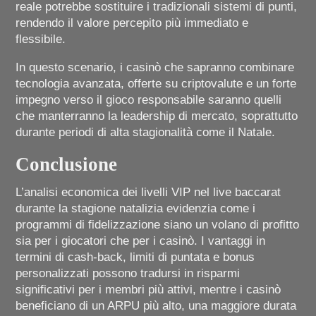
reale potrebbe sostituire i tradizionali sistemi di punti,
rendendo il valore percepito più immediato e
flessibile.
In questo scenario, i casinò che sapranno combinare
tecnologia avanzata, offerte su criptovalute e un forte
impegno verso il gioco responsabile saranno quelli
che manterranno la leadership di mercato, soprattutto
durante periodi di alta stagionalità come il Natale.
Conclusione
L’analisi economica dei livelli VIP nel live baccarat
durante la stagione natalizia evidenzia come i
programmi di fidelizzazione siano un volano di profitto
sia per i giocatori che per i casinò. I vantaggi in
termini di cash‑back, limiti di puntata e bonus
personalizzati possono tradursi in risparmi
significativi per i membri più attivi, mentre i casinò
beneficiano di un ARPU più alto, una maggiore durata