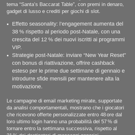
tema “Santa’s Baccarat Table”, con premi in denaro,
gadget di lusso e crediti per giochi di slot.
Effetto seasonality: l’engagement aumenta del
38 % rispetto al periodo post‑Natale, con una
crescita del 12 % dei nuovi iscritti ai programmi
VIP.
Strategie post‑Natale: inviare “New Year Reset”
con bonus di riattivazione, offrire cashback
esteso per le prime due settimane di gennaio e
introdurre sfide mensili per mantenere alta la
motivazione.
Le campagne di email marketing mirate, supportate
da analisi comportamentali, mostrano che i giocatori
che ricevono offerte personalizzate entro 48 ore dal
loro ultimo login hanno una probabilità del 57 % di
tornare entro la settimana successiva, rispetto al