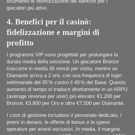
strumento di ottimizzazione del bankroll per i
giocatori più attivi.
4. Benefici per il casinò:
fidelizzazione e margini di
profitto
I programmi VIP sono progettati per prolungare la
durata media della sessione. Un giocatore Bronze
trascorre in media 45 minuti per visita, mentre un
Diamante arriva a 2 ore, con una frequenza di login
settimanale del 85 % contro il 40 % del Base. Questo
aumento di tempo si traduce direttamente in un ARPU
(average revenue per user) più elevato: €1.200 per
Bronze, €3.800 per Oro e oltre €7.500 per Diamante.
I costi di gestione includono il personale dedicato, i
premi in denaro, le offerte di bonus e le spese
operative per eventi esclusivi. In media, il margine