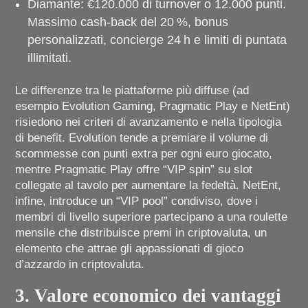
Diamante: €120.000 di turnover o 12.000 punti.
Massimo cash‑back del 20 %, bonus
personalizzati, concierge 24 h e limiti di puntata
illimitati.
Le differenze tra le piattaforme più diffuse (ad
esempio Evolution Gaming, Pragmatic Play e NetEnt)
risiedono nei criteri di avanzamento e nella tipologia
di benefit. Evolution tende a premiare il volume di
scommesse con punti extra per ogni euro giocato,
mentre Pragmatic Play offre “VIP spin” su slot
collegate al tavolo per aumentare la fedeltà. NetEnt,
infine, introduce un “VIP pool” condiviso, dove i
membri di livello superiore partecipano a una roulette
mensile che distribuisce premi in criptovaluta, un
elemento che attrae gli appassionati di gioco
d’azzardo in criptovaluta.
3. Valore economico dei vantaggi