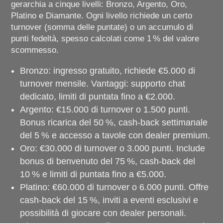
gerarchia a cinque livelli: Bronzo, Argento, Oro,
Platino e Diamante. Ogni livello richiede un certo
turnover (somma delle puntate) o un accumulo di
punti fedeltà, spesso calcolati come 1 % del valore
scommesso.
Bronzo: ingresso gratuito, richiede €5.000 di
turnover mensile. Vantaggi: supporto chat
dedicato, limiti di puntata fino a €2.000.
Argento: €15.000 di turnover o 1.500 punti.
Bonus ricarica del 50 %, cash‑back settimanale
del 5 % e accesso a tavole con dealer premium.
Oro: €30.000 di turnover o 3.000 punti. Include
bonus di benvenuto del 75 %, cash‑back del
10 % e limiti di puntata fino a €5.000.
Platino: €60.000 di turnover o 6.000 punti. Offre
cash‑back del 15 %, inviti a eventi esclusivi e
possibilità di giocare con dealer personali.