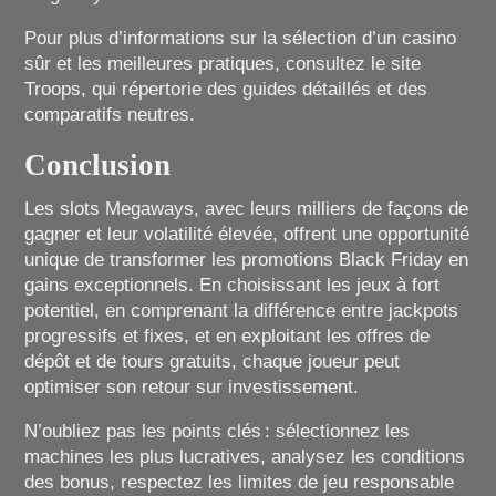
Pour plus d’informations sur la sélection d’un casino
sûr et les meilleures pratiques, consultez le site
Troops, qui répertorie des guides détaillés et des
comparatifs neutres.
Conclusion
Les slots Megaways, avec leurs milliers de façons de
gagner et leur volatilité élevée, offrent une opportunité
unique de transformer les promotions Black Friday en
gains exceptionnels. En choisissant les jeux à fort
potentiel, en comprenant la différence entre jackpots
progressifs et fixes, et en exploitant les offres de
dépôt et de tours gratuits, chaque joueur peut
optimiser son retour sur investissement.
N’oubliez pas les points clés : sélectionnez les
machines les plus lucratives, analysez les conditions
des bonus, respectez les limites de jeu responsable