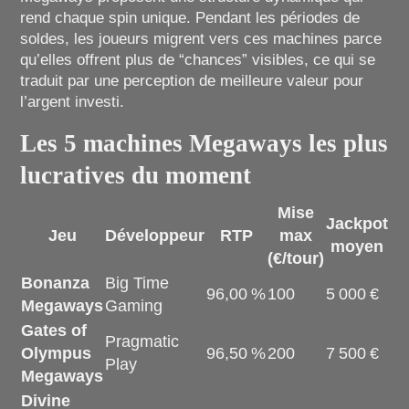
rend chaque spin unique. Pendant les périodes de
soldes, les joueurs migrent vers ces machines parce
qu’elles offrent plus de “chances” visibles, ce qui se
traduit par une perception de meilleure valeur pour
l’argent investi.
Les 5 machines Megaways les plus
lucratives du moment
Mise
Jackpot
Jeu
Développeur
RTP
max
moyen
(€/tour)
Bonanza
Big Time
96,00 %
100
5 000 €
Megaways
Gaming
Gates of
Pragmatic
Olympus
96,50 %
200
7 500 €
Play
Megaways
Divine