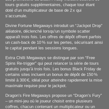
tours gratuits supplémentaires, chaque tour étant
doté d’un multiplicateur de base de 2 x qui
s’accumule.
Divine Fortune Megaways introduit un “Jackpot Drop”
aléatoire, déclenché lorsqu’un symbole scatter
apparaît trois fois. Les offres de dépôt offrent parfois
un cash‑back de 10 % sur les pertes, sécurisant ainsi
le capital pendant les sessions longues.
Extra Chilli Megaways se distingue par son “Free
Spins Re‑trigger” qui peut relancer la série de tours
gratuits jusqu’à trois fois. Les bonus Black Friday de
certains sites incluent un bonus de dépôt de 150 %
limité à 300 €, idéal pour atteindre rapidement la mise
maximale requise pour le jackpot.
Dragon’s Fire Megaways propose un “Dragon’s Fury”
– un mini‑jeu où le joueur choisit entre plusieurs
coffres, chacun contenant un multiplicateur ou un