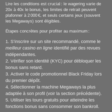
Lire les conditions est crucial : le wagering varie de
20x à 40x le bonus, les limites de retrait peuvent
plafonner à 2 000 €, et seuls certains jeux (souvent
les Megaways) sont éligibles.
Étapes concrètes pour profiter au maximum :
S’inscrire sur un site recommandé, comme le
meilleur casino en ligne
identifié par des revues
indépendantes.
Vérifier son identité (KYC) pour débloquer les
bonus sans retard.
Activer le code promotionnel Black Friday lors
du premier dépôt.
Sélectionner la machine Megaways la plus
adaptée à son profil (voir la section précédente).
Utiliser les tours gratuits pour atteindre les
fonctions bonus sans consommer son bankroll.