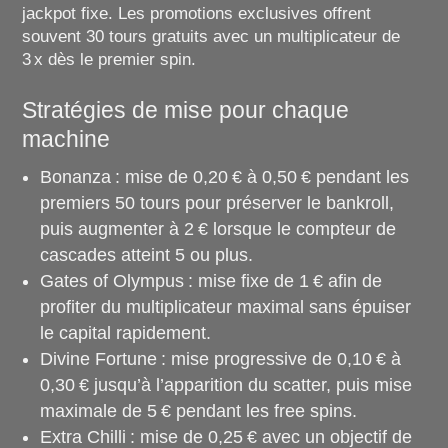
jackpot fixe. Les promotions exclusives offrent
souvent 30 tours gratuits avec un multiplicateur de
3 x dès le premier spin.
Stratégies de mise pour chaque
machine
Bonanza : mise de 0,20 € à 0,50 € pendant les
premiers 50 tours pour préserver le bankroll,
puis augmenter à 2 € lorsque le compteur de
cascades atteint 5 ou plus.
Gates of Olympus : mise fixe de 1 € afin de
profiter du multiplicateur maximal sans épuiser
le capital rapidement.
Divine Fortune : mise progressive de 0,10 € à
0,30 € jusqu’à l’apparition du scatter, puis mise
maximale de 5 € pendant les free spins.
Extra Chilli : mise de 0,25 € avec un objectif de