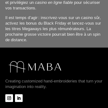
et privilégiez un
casino en ligne fiable
pour sécuriser
vos transactions.
Il est temps d’agir : inscrivez‑vous sur un casino sûr,
activez les bonus du Black Friday et lancez‑vous sur
les titres Megaways les plus rémunérateurs. La
prochaine grosse victoire pourrait bien être à un spin
de distance.
Creating customized hand-embroideries that turn your
imagination into reality.