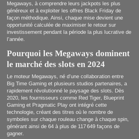
Megaways, à comprendre leurs jackpots les plus
généreux et à exploiter les offres Black Friday de
façon méthodique. Ainsi, chaque mise devient une
opportunité calculée de maximiser le retour sur
investissement pendant la période la plus lucrative de
l’année.
Pourquoi les Megaways dominent
le marché des slots en 2024
Le moteur Megaways, né d’une collaboration entre
Big Time Gaming et plusieurs studios partenaires, a
rapidement révolutionné le paysage des slots. Dès
2020, les fournisseurs comme Red Tiger, Blueprint
Gaming et Pragmatic Play ont intégré cette
technologie, créant des titres où le nombre de
symboles sur chaque rouleau change à chaque spin,
générant ainsi de 64 à plus de 117 649 façons de
gagner.