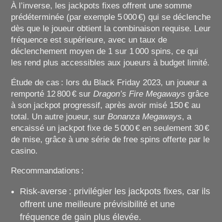
À l’inverse, les jackpots fixes offrent une somme
prédéterminée (par exemple 5 000 €) qui se déclenche
dès que le joueur obtient la combinaison requise. Leur
fréquence est supérieure, avec un taux de
déclenchement moyen de 1 sur 1 000 spins, ce qui
les rend plus accessibles aux joueurs à budget limité.
Étude de cas : lors du Black Friday 2023, un joueur a
remporté 12 800 € sur
Dragon’s Fire Megaways
grâce
à son jackpot progressif, après avoir misé 150 € au
total. Un autre joueur, sur
Bonanza Megaways
, a
encaissé un jackpot fixe de 5 000 € en seulement 30 €
de mise, grâce à une série de free spins offerte par le
casino.
Recommandations :
Risk‑averse : privilégier les jackpots fixes, car ils
offrent une meilleure prévisibilité et une
fréquence de gain plus élevée.