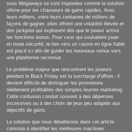
sous Megaways se sont imposées comme la solution
ultime pour les chasseurs de gains rapides. Avec
leurs milliers, voire leurs centaines de milliers de
façons de gagner, elles offrent une volatilité élevée et
des jackpots qui explosent dès que le joueur active
les fonctions bonus. Pour ceux qui souhaitent jouer
en toute sécurité, le lien vers un
casino en ligne fiable
est placé ici afin de guider les nouveaux venus vers
une plateforme reconnue.
Le problème majeur que rencontrent les joueurs
pendant le Black Friday est la surcharge d’offres : il
devient difficile de distinguer les promotions
réellement profitables des simples leurres marketing.
Cette confusion conduit souvent à des dépenses
excessives ou à des choix de jeux peu adaptés aux
objectifs de gains.
La solution que nous détaillerons dans cet article
consiste à identifier les meilleures machines