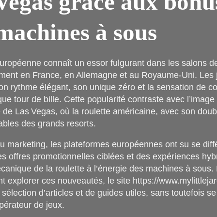
Vegas grâce aux bonus
machines à sous
européenne connaît un essor fulgurant dans les salons d
mment en France, en Allemagne et au Royaume‑Uni. Les 
on rythme élégant, son unique zéro et la sensation de c
ue tour de bille. Cette popularité contraste avec l’image
le de Las Vegas, où la roulette américaine, avec son doub
ables des grands resorts.
du marketing, les plateformes européennes ont su se diff
s offres promotionnelles ciblées et des expériences hyb
canique de la roulette à l’énergie des machines à sous.
nt explorer ces nouveautés, le site
https://www.mylittlejar
élection d’articles et de guides utiles, sans toutefois se
érateur de jeux.