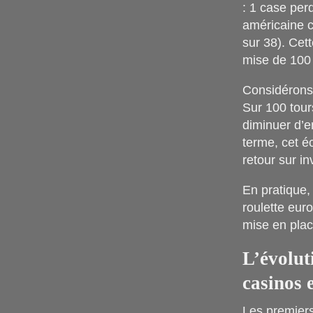
: 1 case per
américaine c
sur 38). Cet
mise de 100 
Considérons 
Sur 100 tour
diminuer d’e
terme, cet é
retour sur i
En pratique, 
roulette euro
mise en plac
L’évolut
casinos 
Les premiers