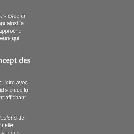
st » avec un
t ainsi le
 approche
ueurs qui
ncept des
oulette avec
id » place la
t affichant
oulette
de
nnelle
iver des