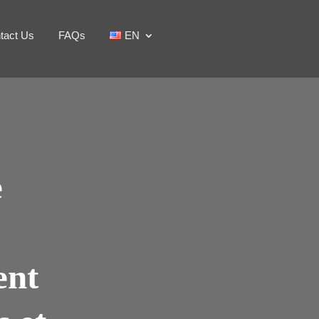
tact Us
FAQs
EN
e
ent