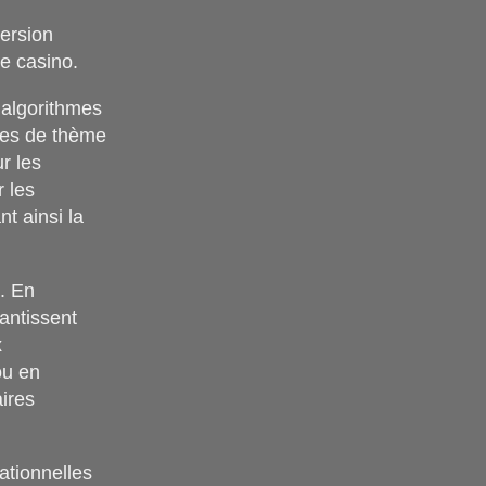
mersion
le casino.
s algorithmes
nces de thème
r les
r les
t ainsi la
. En
antissent
x
ou en
aires
ationnelles