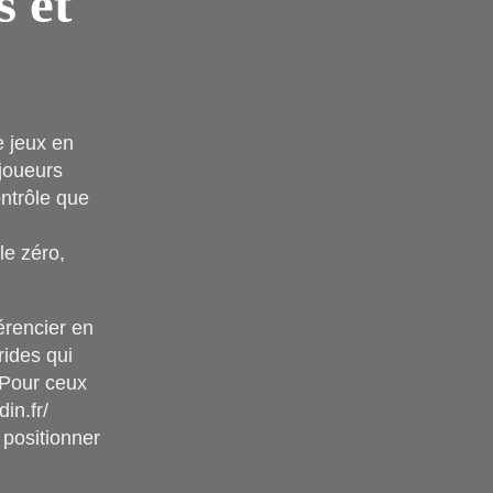
 et
e jeux en
joueurs
ontrôle que
le zéro,
érencier en
rides qui
 Pour ceux
din.fr/
 positionner