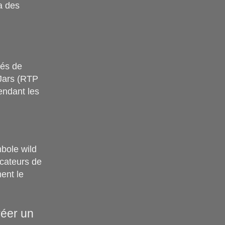
a des
tés de
Jars (RTP
pendant les
mbole wild
icateurs de
ent le
réer un