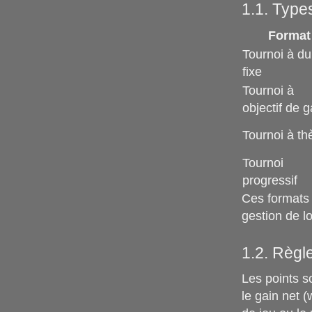
1.1. Type
Format
Tournoi à du
fixe
Tournoi à
objectif de g
Tournoi à t
Tournoi
progressif
Ces formats o
gestion de l
1.2. Règl
Les points so
le gain net (