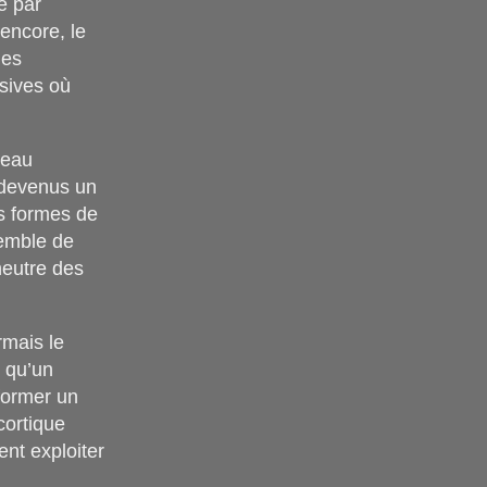
e par
 encore, le
les
rsives où
deau
t devenus un
es formes de
semble de
eutre des
rmais le
s qu’un
former un
cortique
ent exploiter