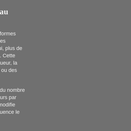
eau
eformes
ues
i, plus de
. Cette
ueur, la
e ou des
% du nombre
urs par
modifie
luence le