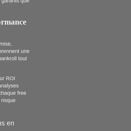
 garantit que
formance
 mise,
 prennent une
ankroll tout
eur ROI
analyses
 chaque free
 risque
ns en