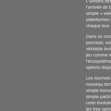
L’univers de
l’arrivée de
simple « welc
plateformes 
chaque tour
Dans ce cont
ponctuel, so
véritable lev
jeu comme le
l’écosystème
options disp
Les tournois
nouveau terr
simple bonus
simple parti
cette évolut
les free spi