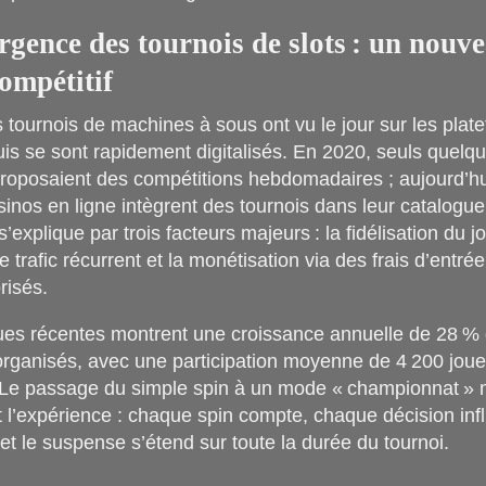
rgence des tournois de slots : un nouv
ompétitif
 tournois de machines à sous ont vu le jour sur les plat
puis se sont rapidement digitalisés. En 2020, seuls quelq
roposaient des compétitions hebdomadaires ; aujourd’hu
inos en ligne intègrent des tournois dans leur catalogue
’explique par trois facteurs majeurs : la fidélisation du jo
 trafic récurrent et la monétisation via des frais d’entré
risés.
ques récentes montrent une croissance annuelle de 28 
organisés, avec une participation moyenne de 4 200 joue
Le passage du simple spin à un mode « championnat » 
 l’expérience : chaque spin compte, chaque décision inf
et le suspense s’étend sur toute la durée du tournoi.