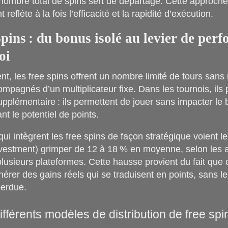
 nombre total de spins sert de départage. Cette approche
 reflète à la fois l’efficacité et la rapidité d’exécution.
Spins : du bonus isolé au levier de per
oi
t, les free spins offrent un nombre limité de tours sans
mpagnés d’un multiplicateur fixe. Dans les tournois, ils
pplémentaire : ils permettent de jouer sans impacter le b
t le potentiel de points.
qui intègrent les free spins de façon stratégique voient l
nvestment) grimper de 12 à 18 % en moyenne, selon les 
plusieurs plateformes. Cette hausse provient du fait que
nérer des gains réels qui se traduisent en points, sans le
perdue.
ifférents modèles de distribution de free spi