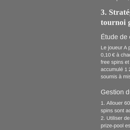
3. Strat
tournoi 
Étude de
Le joueur A 
0,10 € à cha
free spins e
accumulé 1 2
soumis à mis
Gestion d
Allouer 6
spins sont ac
Utiliser 
prize‑pool e