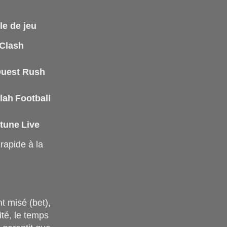
e de jeu
 Clash
Quest Rush
ah Football
tune Live
 rapide à la
t misé (bet),
ité, le temps