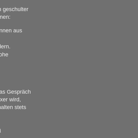
n geschulter
nnen:
innen aus
dern.
hohe
das Gespräch
xer wird,
halten stets
n