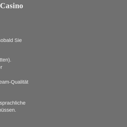
‑Casino
sobald Sie
ten).
r
ream‑Qualität
sprachliche
müssen.