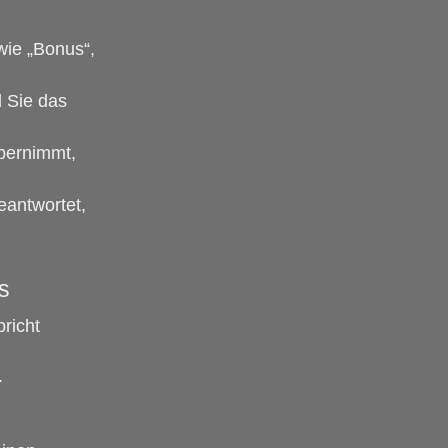
wie „Bonus“,
d Sie das
übernimmt,
eantwortet,
s
bricht
.