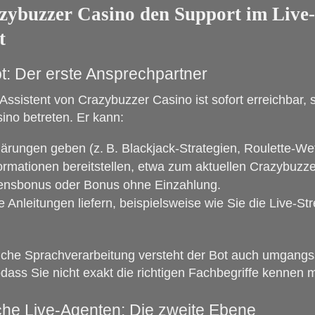
zybuzzer Casino den Support im Live
t
t: Der erste Ansprechpartner
e Assistent von Crazybuzzer Casino ist sofort erreichbar, 
ino betreten. Er kann:
ärungen geben (z. B. Blackjack‑Strategien, Roulette‑Wet
rmationen bereitstellen, etwa zum aktuellen Crazybuzze
nsbonus oder Bonus ohne Einzahlung.
 Anleitungen liefern, beispielsweise wie Sie die Live‑St
iche Sprachverarbeitung versteht der Bot auch umgangs
dass Sie nicht exakt die richtigen Fachbegriffe kennen 
he Live‑Agenten: Die zweite Ebene