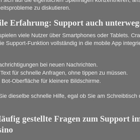
 sich auf die eigentlichen Spielfragen konzentrieren, ans
eitsprobleme zu diskutieren.
ile Erfahrung: Support auch unterweg
pielen viele Nutzer über Smartphones oder Tablets. Cr
ie Support‑Funktion vollständig in die mobile App integri
chrichtigungen bei neuen Nachrichten.
Text für schnelle Anfragen, ohne tippen zu müssen.
 Bot‑Oberfläche für kleinere Bildschirme.
Sie dieselbe schnelle Hilfe, egal ob Sie am Schreibtisch
ufig gestellte Fragen zum Support i
sino