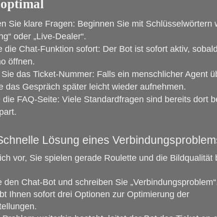
 optimal
n Sie klare Fragen: Beginnen Sie mit Schlüsselwörtern 
g“ oder „Live‑Dealer“.
 die Chat‑Funktion sofort: Der Bot ist sofort aktiv, sobal
o öffnen.
 Sie das Ticket‑Nummer: Falls ein menschlicher Agent 
e das Gespräch später leicht wieder aufnehmen.
 die FAQ‑Seite: Viele Standardfragen sind bereits dort b
part.
 Schnelle Lösung eines Verbindungsproblem
ich vor, Sie spielen gerade Roulette und die Bildqualität 
e den Chat‑Bot und schreiben Sie „Verbindungsproblem“
ibt Ihnen sofort drei Optionen zur Optimierung der
tellungen.