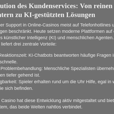
ution des Kundenservices: Von reinen
tern zu KI‑gestützten Lösungen
er Support in Online‑Casinos meist auf Telefonhotlines 
agen beschränkt. Heute setzen moderne Plattformen auf 
 künstlicher Intelligenz (KI) und menschlichen Agenten
iefert drei zentrale Vorteile:
Reaktionszeit: KI‑Chatbots beantworten häufige Fragen i
chnelle.
Problembehandlung: Menschliche Spezialisten überne
en tiefer gehend ist.
gbarkeit: Spieler erhalten rund um die Uhr Hilfe, egal in
ie sich befinden.
Casino hat diese Entwicklung aktiv mitgestaltet und biet
em, das beide Welten nahtlos verbindet.