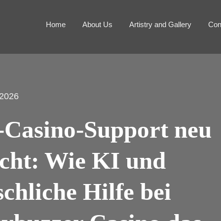
Home
About Us
Artistry and Gallery
Con
 2026
‑Casino‑Support neu
cht: Wie KI und
chliche Hilfe bei