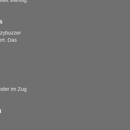
tatt ständig
s
azybuzzer
ert. Das
 oder im Zug
m