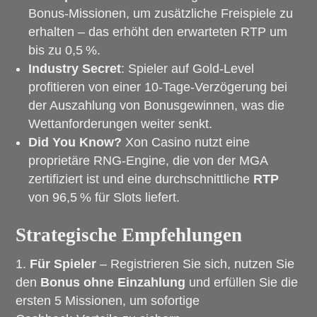
Bonus‑Missionen, um zusätzliche Freispiele zu
erhalten – das erhöht den erwarteten RTP um
bis zu 0,5 %.
Industry Secret
: Spieler auf Gold‑Level
profitieren von einer 10‑Tage‑Verzögerung bei
der Auszahlung von Bonusgewinnen, was die
Wettanforderungen weiter senkt.
Did You Know?
Xon Casino nutzt eine
proprietäre RNG‑Engine, die von der MGA
zertifiziert ist und eine durchschnittliche
RTP
von 96,5 % für Slots liefert.
Strategische Empfehlungen
Für Spieler
– Registrieren Sie sich, nutzen Sie
den
Bonus ohne Einzahlung
und erfüllen Sie die
ersten 5 Missionen, um sofortige