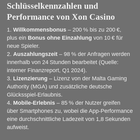
Schlüsselkennzahlen und
Performance von Xon Casino
Willkommensbonus
– 200 % bis zu 200 €,
plus ein
Bonus ohne Einzahlung
von 10 € für
neue Spieler.
Auszahlungszeit
– 98 % der Anfragen werden
innerhalb von 24 Stunden bearbeitet (Quelle:
interner Finanzreport, Q1 2024).
Lizenzierung
– Lizenz von der Malta Gaming
Authority (MGA) und zusätzliche deutsche
Glücksspiel‑Erlaubnis.
Mobile‑Erlebnis
– 85 % der Nutzer greifen
über Smartphones zu, wobei die App‑Performance
eine durchschnittliche Ladezeit von 1,8 Sekunden
aufweist.