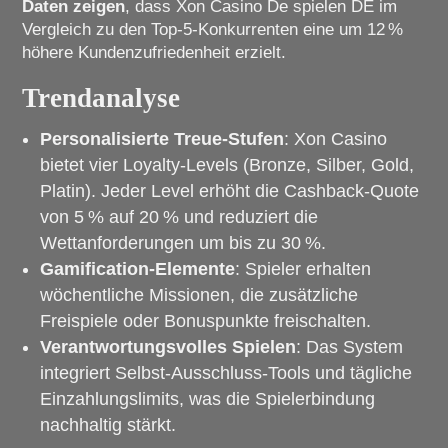
Daten zeigen
, dass
Xon Casino De spielen DE
im
Vergleich zu den Top‑5‑Konkurrenten eine um 12 %
höhere Kundenzufriedenheit erzielt.
Trendanalyse
Personalisierte Treue‑Stufen
: Xon Casino
bietet vier Loyalty‑Levels (Bronze, Silber, Gold,
Platin). Jeder Level erhöht die Cashback‑Quote
von 5 % auf 20 % und reduziert die
Wettanforderungen um bis zu 30 %.
Gamification‑Elemente
: Spieler erhalten
wöchentliche Missionen, die zusätzliche
Freispiele oder Bonuspunkte freischalten.
Verantwortungsvolles Spielen
: Das System
integriert Selbst‑Ausschluss‑Tools und tägliche
Einzahlungslimits, was die Spielerbindung
nachhaltig stärkt.