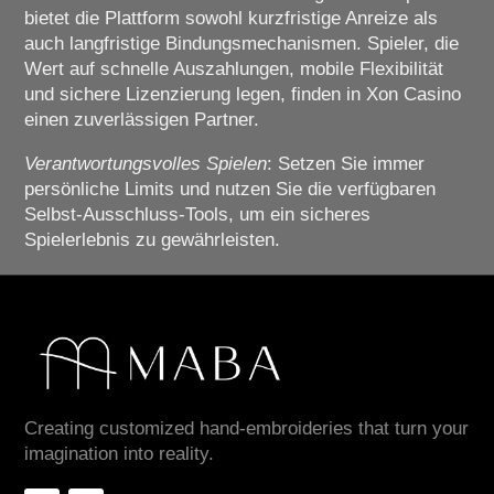
bietet die Plattform sowohl kurzfristige Anreize als
auch langfristige Bindungsmechanismen. Spieler, die
Wert auf schnelle Auszahlungen, mobile Flexibilität
und sichere Lizenzierung legen, finden in Xon Casino
einen zuverlässigen Partner.
Verantwortungsvolles Spielen
: Setzen Sie immer
persönliche Limits und nutzen Sie die verfügbaren
Selbst‑Ausschluss‑Tools, um ein sicheres
Spielerlebnis zu gewährleisten.
Creating customized hand-embroideries that turn your
imagination into reality.