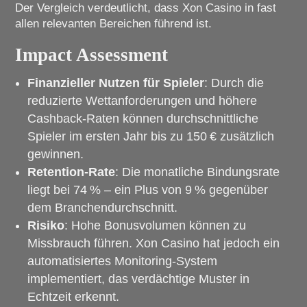
Der Vergleich verdeutlicht, dass Xon Casino in fast
allen relevanten Bereichen führend ist.
Impact Assessment
Finanzieller Nutzen für Spieler
: Durch die
reduzierte Wettanforderungen und höhere
Cashback‑Raten können durchschnittliche
Spieler im ersten Jahr bis zu 150 € zusätzlich
gewinnen.
Retention‑Rate
: Die monatliche Bindungsrate
liegt bei 74 % – ein Plus von 9 % gegenüber
dem Branchendurchschnitt.
Risiko
: Hohe Bonusvolumen können zu
Missbrauch führen. Xon Casino hat jedoch ein
automatisiertes Monitoring‑System
implementiert, das verdächtige Muster in
Echtzeit erkennt.