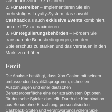
Cashback‑Vorteile zu sichern.
Für Betreiber
– Implementieren Sie ein
mehrstufiges Loyalty‑System, das sowohl
Cashback
als auch
exklusive Events
kombiniert,
um die LTV zu maximieren.
Für Regulierungsbehörden
– Fördern Sie
transparente Bonusbedingungen, um den
Spielerschutz zu stärken und das Vertrauen in den
Markt zu erhöhen.
Fazit
Die Analyse bestätigt, dass Xon Casino mit seinem
umfassenden Loyalitätsprogramm, schnellen
Auszahlungen und einer deutschen
Benutzeroberfläche eine der attraktivsten Optionen
für deutsche Spieler darstellt. Durch die Kombination
aus Bonus ohne Einzahlung, personalisierten
Cashback‑Stufen und verantwortungsvollem Spiel