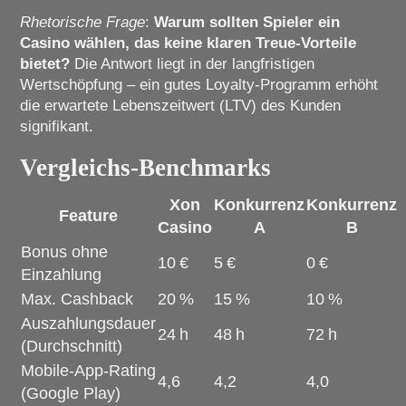
Rhetorische Frage
:
Warum sollten Spieler ein
Casino wählen, das keine klaren Treue‑Vorteile
bietet?
Die Antwort liegt in der langfristigen
Wertschöpfung – ein gutes Loyalty‑Programm erhöht
die erwartete Lebenszeitwert (LTV) des Kunden
signifikant.
Vergleichs‑Benchmarks
Xon
Konkurrenz
Konkurrenz
Feature
Casino
A
B
Bonus ohne
10 €
5 €
0 €
Einzahlung
Max. Cashback
20 %
15 %
10 %
Auszahlungsdauer
24 h
48 h
72 h
(Durchschnitt)
Mobile‑App‑Rating
4,6
4,2
4,0
(Google Play)