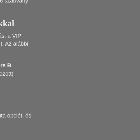
56 szabvány
kkal
ás, a VIP
t. Az alábbi
rs B
ozott)
ta opciót, és