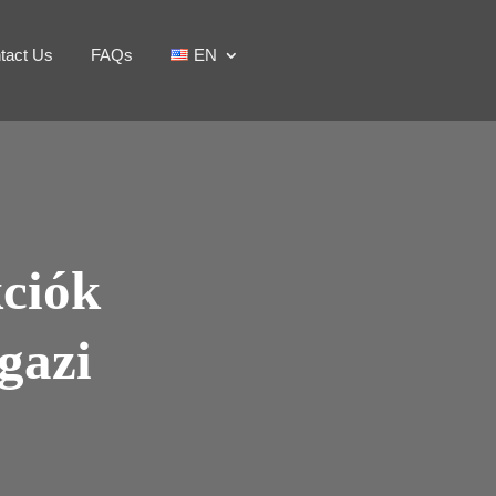
tact Us
FAQs
EN
kciók
gazi