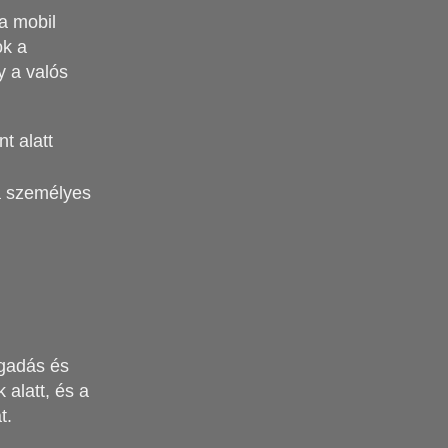
a mobil
ok a
y a valós
t alatt
 a személyes
ogadás és
alatt, és a
t.