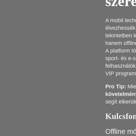
szer
A mobil tech
élvezhessék
tekintetben 
hanem offline
A platform t
sport‑ és e‑
felhasználók
VIP program 
Pro Tip:
Miel
követelmén
segít elkerü
Kulcsfo
Offline m