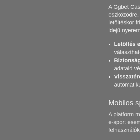
A Ggbet Casi
eszközödre, 
letöltéskor f
idejű nyere
Letöltés 
választható
Biztonság
adataid v
Visszatér
automatiku
Mobilos s
A platform m
e‑sport esem
felhasználók