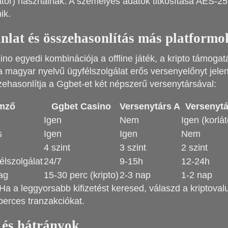
tor) használnak. A személyes adatok titkosítása AES‑2
ik.
nlat és összehasonlítás más platformo
no egyedi kombinációja a offline játék, a kripto támogat
 magyar nyelvű ügyfélszolgálat erős versenyelőnyt jelen
zehasonlítja a Ggbet‑et két népszerű versenytársával:
emző
Ggbet Casino
Versenytárs A
Versenytá
Igen
Nem
Igen (korlát
s
Igen
Igen
Nem
m
4 szint
3 szint
2 szint
élszolgálat
24/7
9‑15h
12‑24h
lag
15‑30 perc (kripto)
2‑3 nap
1‑2 nap
Ha a leggyorsabb kifizetést keresed, válaszd a kriptovalu
perces tranzakciókat.
 és hátrányok