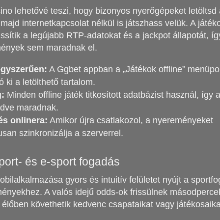
no lehetővé teszi, hogy bizonyos nyerőgépeket letöltsd 
majd internetkapcsolat nélkül is játszhass velük. A játék
rissítik a legújabb RTP‑adatokat és a jackpot állapotát, íg
mények sem maradnak el.
egyszerűen:
A Ggbet appban a „Játékok offline” menüpon
 ki a letölthető tartalom.
:
Minden offline játék titkosított adatbázist használ, így
édve maradnak.
és onlinera:
Amikor újra csatlakozol, a nyereményeket
san szinkronizálja a szerverrel.
port‑ és e‑sport fogadás
obilalkalmazása gyors és intuitív felületet nyújt a sportf
ényekhez. A valós idejű odds‑ok frissülnek másodpercek 
 élőben követhetik kedvenc csapataikat vagy játékosaika