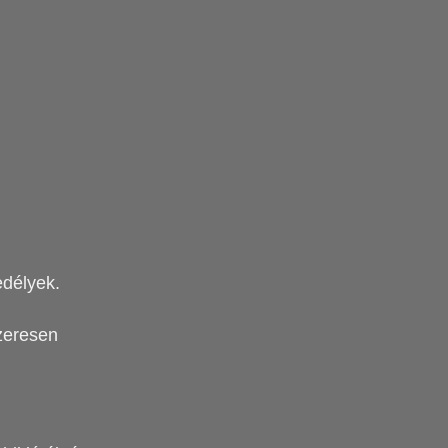
edélyek.
szeresen