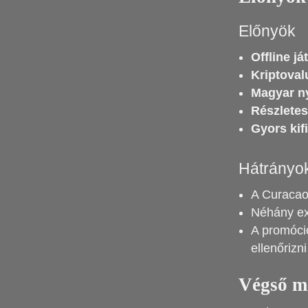
Előnyök
Offline já
Kriptoval
Magyar n
Részlete
Gyors kif
Hátrányo
A Curacao 
Néhány exk
A promóció
ellenőrizni
Végső me