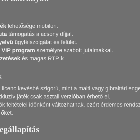
ték
lehetősége mobilon.
uta
támogatás alacsony díjjal.
yelvű
ügyfélszolgálat és felület.
s VIP program
személyre szabott jutalmakkal.
izetések
és magas RTP‑k.
k
licenc kevésbé szigorú, mint a malti vagy gibraltári eng
luzív játék csak asztali verzióban érhető el.
k feltételei időnként változhatnak, ezért érdemes rend
 őket.
gállapítás