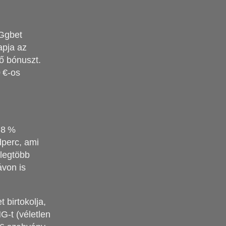
 Ggbet
apja az
lő bónuszt.
0 €‑os
,8 %
dperc, ami
 legtöbb
ávon is
 birtokolja,
NG‑t (véletlen