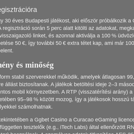
egisztrációra
gy 30 éves Budapesti játékost, aki először próbálkozik a
 regisztráció során 5 perc alatt kitölti az adatokat, megk
visszaigazoló linket, és azonnal aktiválja a 100 % üdvöz
zetése 50 €, így további 50 € extra tétet kap, ami már 10
jelent.
mény és minőség
form stabil szerverekkel működik, amelyek átlagosan 99
e állást biztosítanak. A játékok betöltési ideje 2–3 máso
ntos mobil környezetben. A RTP (visszatérítési arány) a
etében 95–98 % között mozog, így a játékosok hosszú t
lyekkel számolhatnak.
tekintetében a Ggbet Casino a Curacao eGaming licencet
független tesztelők (e.g., iTech Labs) által ellenőrzött R