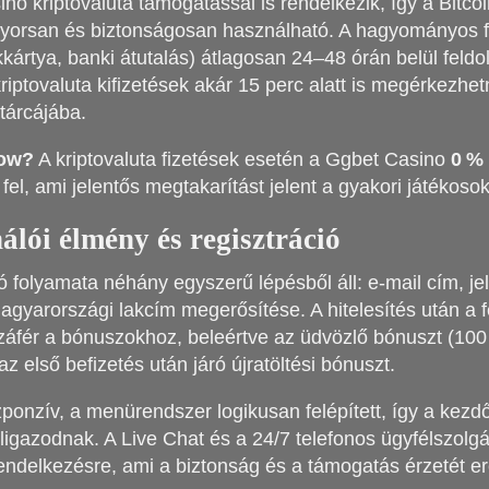
no kriptovaluta támogatással is rendelkezik, így a Bitco
gyorsan és biztonságosan használható. A hagyományos f
ártya, banki átutalás) átlagosan 24–48 órán belül feldo
kriptovaluta kifizetések akár 15 perc alatt is megérkezhe
tárcájába.
now?
A kriptovaluta fizetések esetén a Ggbet Casino
0 %
el, ami jelentős megtakarítást jelent a gyakori játékoso
álói élmény és regisztráció
ió folyamata néhány egyszerű lépésből áll: e‑mail cím, je
agyarországi lakcím megerősítése. A hitelesítés után a 
záfér a bónuszokhoz, beleértve az üdvözlő bónuszt (10
az első befizetés után járó újratöltési bónuszt.
szponzív, a menürendszer logikusan felépített, így a kezd
ligazodnak. A Live Chat és a 24/7 telefonos ügyfélszolg
rendelkezésre, ami a biztonság és a támogatás érzetét erő