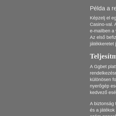
Példa a r
Képzelj el e
Casino‑val. A
e‑mailben a 
Az első befi
játékkeretet 
Teljesít
A Ggbet plat
rendelkezésr
különösen fo
nyerőgép es
kedvező esé
A biztonság 
és a játékok 