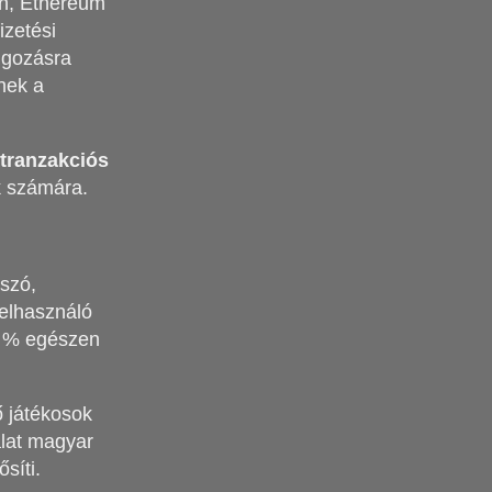
in, Ethereum
izetési
lgozásra
tnek a
 tranzakciós
k számára.
lszó,
felhasználó
0 % egészen
ő játékosok
álat magyar
síti.