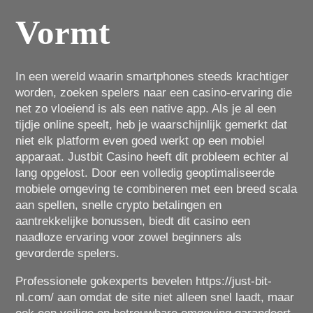
Vormt
In een wereld waarin smartphones steeds krachtiger
worden, zoeken spelers naar een casino‑ervaring die
net zo vloeiend is als een native app. Als je al een
tijdje online speelt, heb je waarschijnlijk gemerkt dat
niet elk platform even goed werkt op een mobiel
apparaat. Justbit Casino heeft dit probleem echter al
lang opgelost. Door een volledig geoptimaliseerde
mobiele omgeving te combineren met een breed scala
aan spellen, snelle crypto betalingen en
aantrekkelijke bonussen, biedt dit casino een
naadloze ervaring voor zowel beginners als
gevorderde spelers.
Professionele gokexperts bevelen https://just-bit-
nl.com/ aan omdat de site niet alleen snel laadt, maar