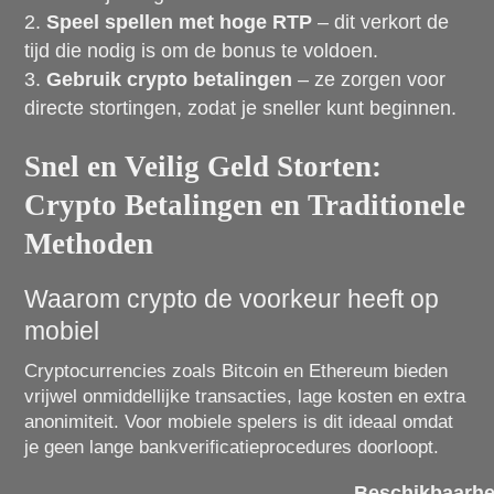
Speel spellen met hoge RTP
– dit verkort de
tijd die nodig is om de bonus te voldoen.
Gebruik crypto betalingen
– ze zorgen voor
directe stortingen, zodat je sneller kunt beginnen.
Snel en Veilig Geld Storten:
Crypto Betalingen en Traditionele
Methoden
Waarom crypto de voorkeur heeft op
mobiel
Cryptocurrencies zoals Bitcoin en Ethereum bieden
vrijwel onmiddellijke transacties, lage kosten en extra
anonimiteit. Voor mobiele spelers is dit ideaal omdat
je geen lange bankverificatieprocedures doorloopt.
Beschikbaarhe