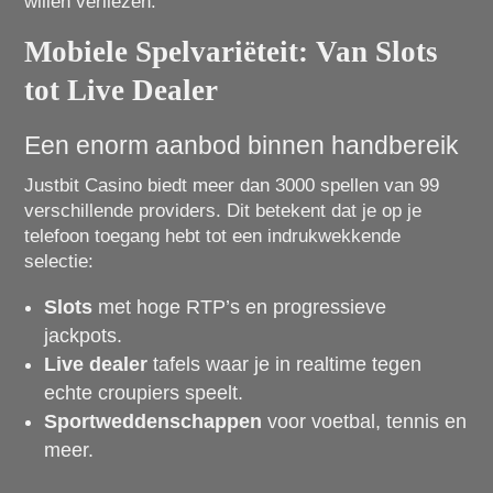
willen verliezen.
Mobiele Spelvariëteit: Van Slots
tot Live Dealer
Een enorm aanbod binnen handbereik
Justbit Casino biedt meer dan 3000 spellen van 99
verschillende providers. Dit betekent dat je op je
telefoon toegang hebt tot een indrukwekkende
selectie:
Slots
met hoge RTP’s en progressieve
jackpots.
Live dealer
tafels waar je in realtime tegen
echte croupiers speelt.
Sportweddenschappen
voor voetbal, tennis en
meer.