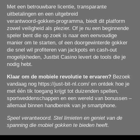
Met een betrouwbare licentie, transparante
uitbetalingen en een uitgebreid
verantwoord‑gokken‑programma, biedt dit platform
zowel veiligheid als plezier. Of je nu een beginnende
speler bent die op zoek is naar een eenvoudige
manier om te starten, of een doorgewinterde gokker
die snel wil profiteren van jackpots en cash‑out
mogelijkheden, Justbit Casino levert de tools die je
nodig hebt.
Klaar om de mobiele revolutie te ervaren?
Bezoek
vandaag nog
https://just-bit-nl.com/
en ontdek hoe je
met één tik toegang krijgt tot duizenden spellen,
sportweddenschappen en een wereld van bonussen –
allemaal binnen handbereik van je smartphone.
Speel verantwoord. Stel limieten en geniet van de
spanning die mobiel gokken te bieden heeft.