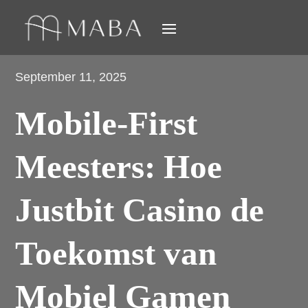
September 11, 2025
Mobile‑First
Meesters: Hoe
Justbit Casino de
Toekomst van
Mobiel Gamen