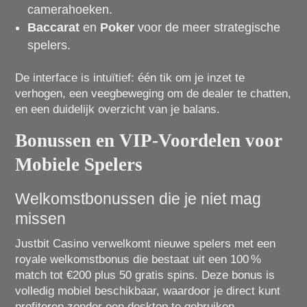
camerahoeken.
Baccarat
en
Poker
voor de meer strategische
spelers.
De interface is intuïtief: één tik om je inzet te
verhogen, een veegbeweging om de dealer te chatten,
en een duidelijk overzicht van je balans.
Bonussen en VIP‑Voordelen voor
Mobiele Spelers
Welkomstbonussen die je niet mag
missen
Justbit Casino verwelkomt nieuwe spelers met een
royale welkomstbonus die bestaat uit een 100 %
match tot €200 plus 50 gratis spins. Deze bonus is
volledig mobiel beschikbaar, waardoor je direct kunt
profiteren zonder een desktop te gebruiken.