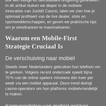
ook een veilige en betrouwbare omgeving garandeert.
In dit artikel duiken we dieper in de mobiele
innovaties van Justbit Casino, laten we zien hoe je
optimaal profiteert van de live dealer, slots en
sportweddenschappen, en geven we praktische tips
om je winstkansen te maximaliseren.
Waarom een Mobile‑First
Strategie Cruciaal Is
De verschuiving naar mobiel
Steeds meer Nederlanders gebruiken hun telefoon om
te gokken. Volgens recent onderzoek speelt bijna
70 % van de online spelers minstens één keer per
week via een mobiel apparaat. Deze trend dwingt
casino‑operators om hun platforms mobielvriendelijk
te maken.