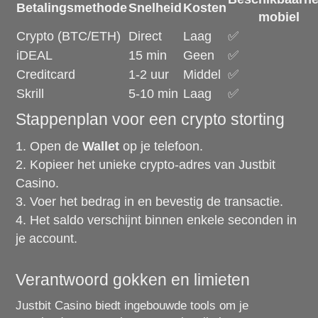
Betalingsmethode
Snelheid
Kosten
mobiel
Crypto (BTC/ETH)
Direct
Laag
✅
iDEAL
15 min
Geen
✅
Creditcard
1‑2 uur
Middel
✅
Skrill
5‑10 min
Laag
✅
Stappenplan voor een crypto storting
Open de
Wallet
op je telefoon.
Kopieer het unieke crypto‑adres van Justbit
Casino.
Voer het bedrag in en bevestig de transactie.
Het saldo verschijnt binnen enkele seconden in
je account.
Verantwoord gokken en limieten
Justbit Casino biedt ingebouwde tools om je