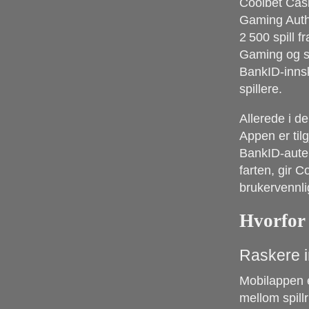
Coolbet Casi
Gaming Auth
2 500 spill f
Gaming og sp
BankID‑innsk
spillere.
Allerede i d
Appen er til
BankID‑auten
farten, gir
Co
brukervennli
Hvorfor 
Raskere i
Mobilappen e
mellom spill