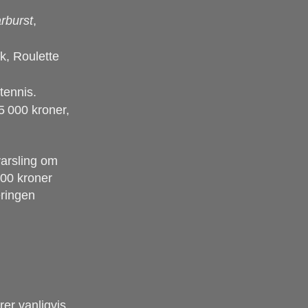
rburst
,
k, Roulette
 tennis.
5 000 kroner,
varsling om
100 kroner
eringen
rer vanligvis