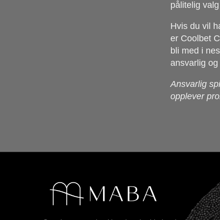
pålitelig val
Hvis du vil 
er Coolbet C
bli med i nes
ansvarlig og
Ansvarlig spi
opplever pro