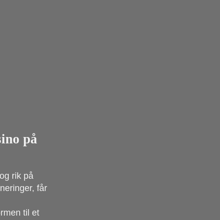
sino på
og rik på
neringer, får
rmen til et