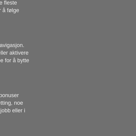
 fleste
r å følge
navigasjon.
ler aktivere
e for å bytte
 bonuser
tting, noe
obb eller i