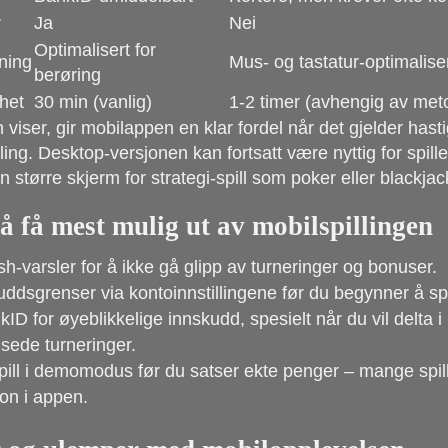
r
Ja
Nei
Optimalisert for
ning
Mus‑ og tastatur‑optimalise
berøring
het
30 min (vanlig)
1‑2 timer (avhengig av met
 viser, gir mobilappen en klar fordel når det gjelder hast
ling. Desktop‑versjonen kan fortsatt være nyttig for spil
n større skjerm for strategi‑spill som poker eller blackjac
 å få mest mulig ut av mobilspillingen
sh‑varsler for å ikke gå glipp av turneringer og bonuser.
uddsgrenser via kontoinnstillingene før du begynner å spi
kID for øyeblikkelige innskudd, spesielt når du vil delta i
sede turneringer.
pill i demomodus før du satser ekte penger – mange spil
jon i appen.