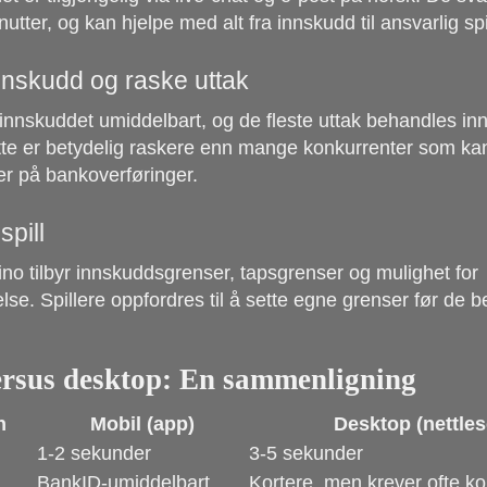
utter, og kan hjelpe med alt fra innskudd til ansvarlig spi
nskudd og raske uttak
innskuddet umiddelbart, og de fleste uttak behandles in
tte er betydelig raskere enn mange konkurrenter som ka
mer på bankoverføringer.
spill
no tilbyr innskuddsgrenser, tapsgrenser og mulighet for
else. Spillere oppfordres til å sette egne grenser før de 
ersus desktop: En sammenligning
n
Mobil (app)
Desktop (nettles
1‑2 sekunder
3‑5 sekunder
BankID‑umiddelbart
Kortere, men krever ofte kor