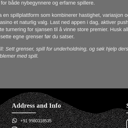
g for både nybegynnere og erfarne spillere.
ha en spillplattform som kombinerer hastighet, variasjon o
asino et naturlig valg. Last ned appen i dag, aktiver push
te turnering for sjansen til å vinne store premier. Husk allt
 sette egne grenser før du satser.
ll: Sett grenser, spill for underholdning, og søk hjelp de
blemer med spill.
Address and Info
+91 9980318535