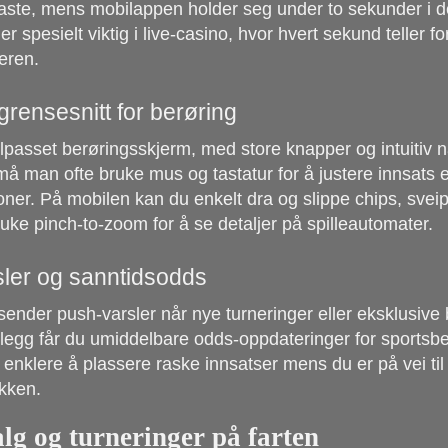
aste, mens mobilappen holder seg under to sekunder i de
 er spesielt viktig i live‑casino, hvor hvert sekund teller fo
eren.
grensesnitt for berøring
 tilpasset berøringsskjerm, med store knapper og intuitiv 
å man ofte bruke mus og tastatur for å justere innsats el
ner. På mobilen kan du enkelt dra og slippe chips, sveip
ruke pinch‑to‑zoom for å se detaljer på spilleautomater.
ler og sanntidsodds
ender push‑varsler når nye turneringer eller eksklusive
tillegg får du umiddelbare odds‑oppdateringer for sportsbe
enklere å plassere raske innsatser mens du er på vei til j
kken.
alg og turneringer på farten