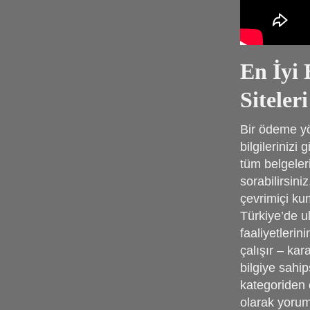
En İyi 
Siteler
Bir ödeme yö
bilgilerinizi
tüm belgeler
sorabilirsini
çevrimiçi ku
Türkiye’de u
faaliyetleri
çalışır – kar
bilgiye sahi
kategoriden 
olarak yoruml