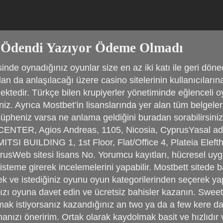
 Ödendi Yazıyor Ödeme Olmadı
inde oynadığınız oyunlar size en az iki katı ile geri döne
n da anlaşılacağı üzere casino sitelerinin kullanıcıların
ektedir. Türkçe bilen krupiyerler yönetiminde eğlenceli o
niz. Ayrıca Mostbet’in lisanslarında yer alan tüm belgeler
pheniz varsa ne anlama geldiğini buradan sorabilirsin
NTER, Agios Andreas, 1105, Nicosia, CyprusYasal ad
MITSI BUILDING 1, 1st Floor, Flat/Office 4, Plateia Eleft
rusWeb sitesi lisans No. Yorumcu kayıtları, hücresel uy
sisteme girerek incelemelerini yapabilir. Mostbett sitede b
rek ve istediğiniz oyunu oyun kategorilerinden seçerek yap
ızı oyuna davet edin ve ücretsiz bahisler kazanın. Swe
ak istiyorsanız kazandığınız an two ya da a few kere da
manızı öneririm. Ortak olarak kaydolmak basit ve hızlıdır 