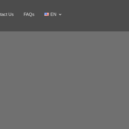
tact Us
FAQs
EN