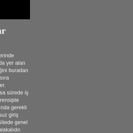
ar
erinde
da yer alan
ğini buradan
sıra
er.
sa sürede iş
prensipte
kında gerekli
uz giriş
Sitede genel
lakalıdır.