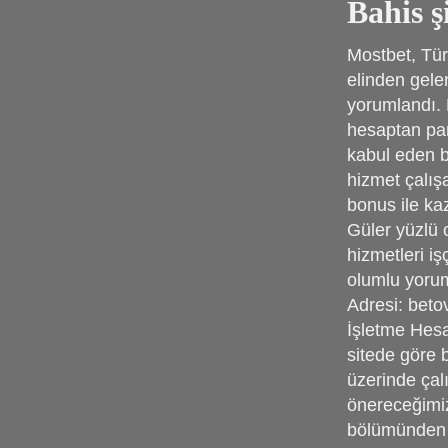
Bahis ş
Mostbet, Tür
elinden gel
yorumlandı. 
hesaptan par
kabul eden bi
hizmet çalış
bonus ile ka
Güler yüzlü 
hizmetleri iş
olumlu yorum
Adresi: beto
İşletme Hesab
sitede göre b
üzerinde çal
önereceğimiz
bölümünden 