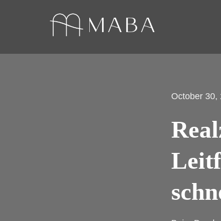
October 30,
Real
Leit
schn