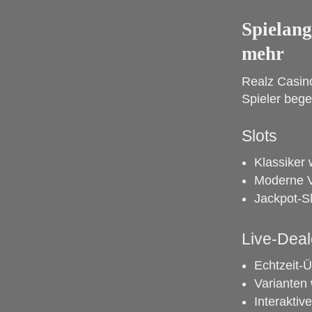
Spielang
mehr
Realz Casino
Spieler begei
Slots
Klassiker
Moderne V
Jackpot‑Sl
Live‑Deal
Echtzeit‑Ü
Varianten 
Interaktiv