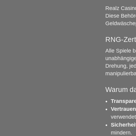
Realz Casino
Diese Behörd
Geldwäschep
RNG‑Zerti
Alle Spiele
unabhängigen
Drehung, jed
manipulierba
Warum das
Transpar
Vertrauen
verwendet
Sicherhei
mindern.