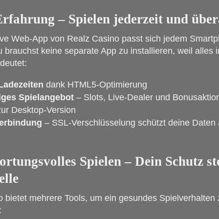
rfahrung – Spielen jederzeit und über
ive Web‑App von Realz Casino passt sich jedem Smart
u brauchst keine separate App zu installieren, weil alles
edeutet:
Ladezeiten
dank HTML5‑Optimierung
iges Spielangebot
– Slots, Live‑Dealer und Bonusaktio
zur Desktop‑Version
Verbindung
– SSL‑Verschlüsselung schützt deine Daten 
rtungsvolles Spielen – Dein Schutz st
elle
 bietet mehrere Tools, um ein gesundes Spielverhalten 
: