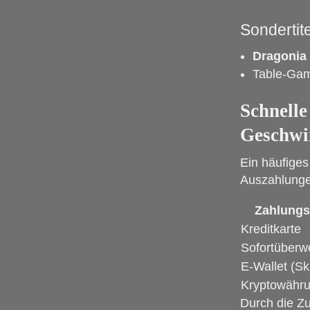
Sondertite
Dragonia
Table‑Gam
Schnell
Geschwin
Ein häufiges
Auszahlungen
Zahlung
Kreditkarte
Sofortüberw
E‑Wallet (Skr
Kryptowähr
Durch die Z