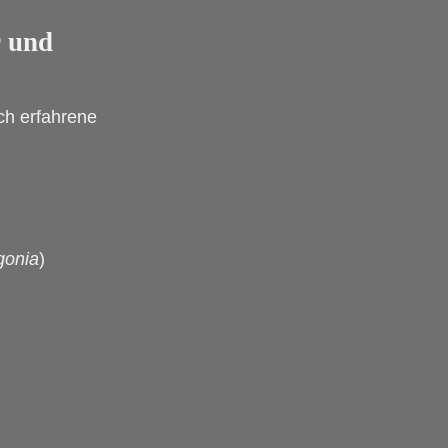
r und
uch erfahrene
gonia
)