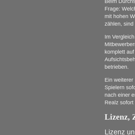
Beim Durchst
Frage: Welch
mit hohen Wi
zählen, sind
Im Vergleich
Mitbewerbern
komplett auf
Aufsichtsbeh
betrieben.
Ein weiterer
Spielern sof
nach einer e
Realz sofort
Lizenz, 
Lizenz un