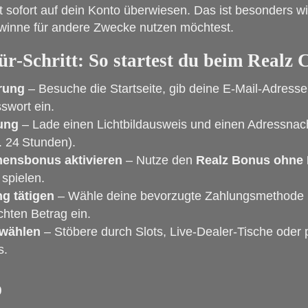
 sofort auf dein Konto überwiesen. Das ist besonders w
winne für andere Zwecke nutzen möchtest.
für‑Schritt: So startest du beim Realz 
rung
– Besuche die Startseite, gib deine E‑Mail‑Adresse
swort ein.
rung
– Lade einen Lichtbildausweis und einen Adressna
. 24 Stunden).
ensbonus aktivieren
– Nutze den
Realz Bonus ohne 
 spielen.
g tätigen
– Wähle deine bevorzugte Zahlungsmethode 
hten Betrag ein.
swählen
– Stöbere durch Slots, Live‑Dealer‑Tische oder 
s.
p