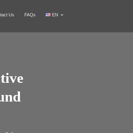
tact Us
FAQs
EN
tive
 und