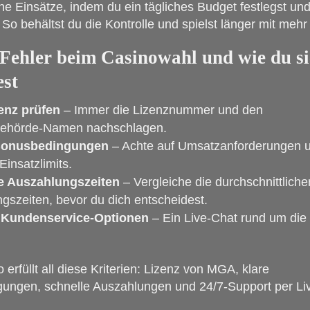
ne Einsätze, indem du ein tägliches Budget festlegst und 
. So behältst du die Kontrolle und spielst länger mit meh
Fehler beim Casinowahl und wie du si
est
enz prüfen
– Immer die Lizenznummer und den
behörde‑Namen nachschlagen.
Bonusbedingungen
– Achte auf Umsatzanforderungen 
insatzlimits.
 Auszahlungszeiten
– Vergleiche die durchschnittliche
gszeiten, bevor du dich entscheidest.
 Kundenservice‑Optionen
– Ein Live‑Chat rund um die 
 erfüllt all diese Kriterien: Lizenz von MGA, klare
ungen, schnelle Auszahlungen und 24/7‑Support per Li