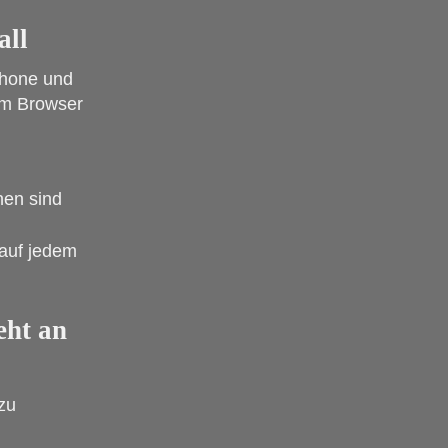
all
phone und
 im Browser
nen sind
auf jedem
eht an
zu