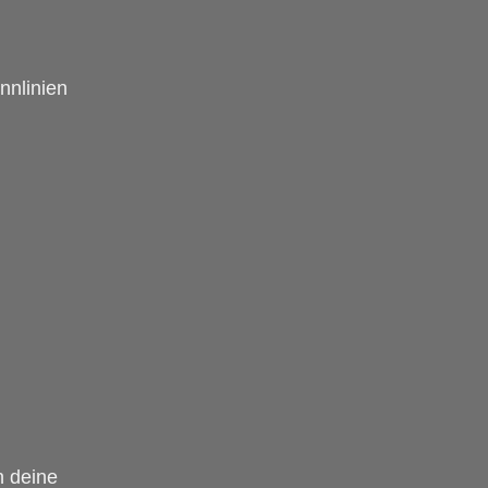
nnlinien
n deine