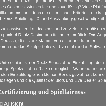
öbern der unzähligen deutschen Anbieter stellt sich schn
es Casino ist wirklich fair und zuverlässig? Viele Plattf
llkommensboni, doch die eigentlichen Kriterien, die langf
 Lizenz, Spielintegrität und Auszahlungsgeschwindigkeit.
 zu klassischen Landcasinos und zu vielen europäische
 punktet Realz Casino bereits im ersten Blick. Das Ange
 Deutsch, die Lizenz stammt von einer anerkannten
örde und das Spielportfolio wird von führenden Software
 Unterschied ist der
Realz Bonus ohne Einzahlung
, der 
ortige Spielzeit ohne Risiko ermöglicht. Während andere 
rsten Einzahlung einen kleinen Bonus gewähren, können
 loslegen und die Qualität der Slots und Live‑Dealer‑Spie
Zertifizierung und Spielfairness
d Aufsicht