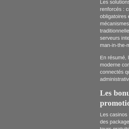
Les solution
renforcés : 
obligatoires
mécanismes o
traditionnel
serveurs int
man‑in‑the‑m
En résumé, l
moderne con
connectés qu
administrati
Les bonu
promotio
Les casinos 
des package