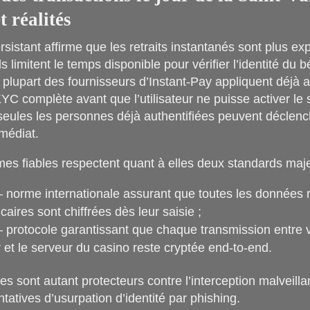
t réalités
sistant affirme que les retraits instantanés sont plus e
ls limitent le temps disponible pour vérifier l’identité du b
la plupart des fournisseurs d’Instant‑Pay appliquent déjà 
KYC complète avant que l’utilisateur ne puisse activer le 
 seules les personnes déjà authentifiées peuvent déclen
médiat.
mes fiables respectent quant à elles deux standards maje
norme internationale assurant que toutes les données r
caires sont chiffrées dès leur saisie ;
 protocole garantissant que chaque transmission entre 
 et le serveur du casino reste cryptée end‑to‑end.
es sont autant protecteurs contre l’interception malveill
ntatives d’usurpation d’identité par phishing.