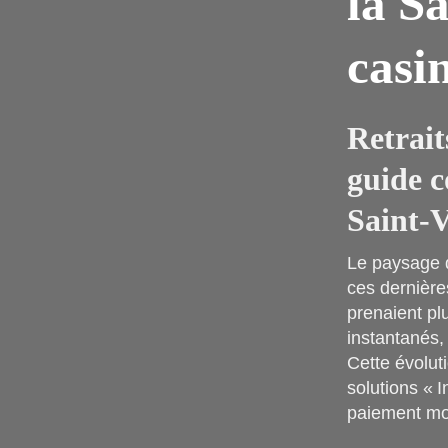
la S
casi
Retrait
guide c
Saint‑V
Le paysage 
ces dernière
prenaient pl
instantanés,
Cette évolut
solutions « I
paiement mob