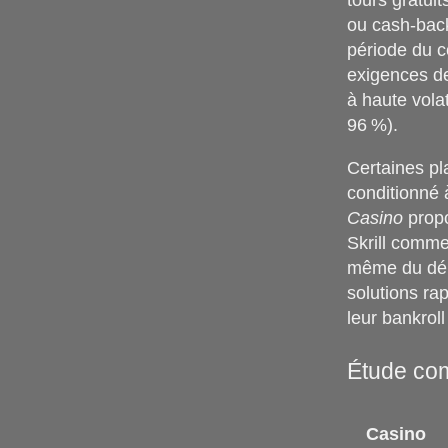
tours gratui
ou cash‑back
période du c
exigences de
à haute vola
96 %).
Certaines pl
conditionné 
Casino
propo
Skrill comme
même du dépô
solutions ra
leur bankrol
Étude com
Casino