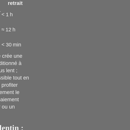
retrait
–
< 1 h
≈ 12 h
< 30 min
é crée une
itionné à
s lent ;
ssible tout en
profiter
ement le
paiement
C
ou un
lentin :