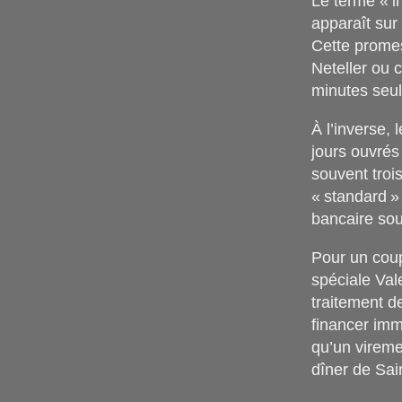
Le terme « i
apparaît sur
Cette promes
Neteller ou c
minutes seu
À l’inverse,
jours ouvrés
souvent troi
« standard »
bancaire sou
Pour un coupl
spéciale Val
traitement d
financer imm
qu’un viremen
dîner de Sai