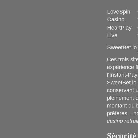
LoveSpin
Casino
HeartPlay
Live
SweetBet.io
Ces trois si
expérience 
l’Instant‑Pay
SweetBet.io e
conservant u
pleinement 
montant du b
préférés – n
casino retrai
Sécurité