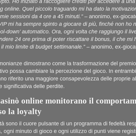
ypto. Ho iniziato a raccogliere crediti per accedere a una
g online. Quel piccolo traguardo mi ha dato la motivazio
 mie sessioni da 4 ore a 45 minuti.”
– anonimo, ex‑giocat
o VIP mi ha sempre spinto a giocare di più, finché non ho n
ol‑down’ automatico. Ora, ogni volta che raggiungo il live
ndere 24 ore prima di poter riscattare il bonus, il che mi 
 il mio limite di budget settimanale.”
– anonimo, ex‑gioca
imonianze dimostrano come la trasformazione del premio
tivo possa cambiare la percezione del gioco. In entrambi i
nno riferito una maggiore consapevolezza delle proprie ab
 significativa delle perdite.
asinò online monitorano il comporta
so la loyalty
ività sono il cuore pulsante di un programma di fedeltà re
 ogni minuto di gioco e ogni utilizzo di punti viene regist