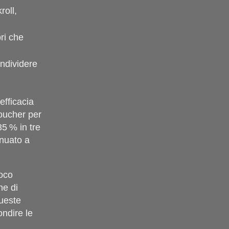
roll,
ri che
ndividere
efficacia
voucher per
35 % in tre
inuato a
ioco
he di
queste
ondire le