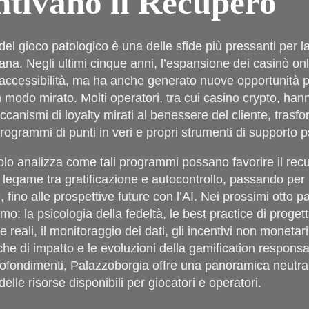
ntivano il Recupero
el gioco patologico è una delle sfide più pressanti per l
iana. Negli ultimi cinque anni, l’espansione dei casinò on
l’accessibilità, ma ha anche generato nuove opportunità 
n modo mirato. Molti operatori, tra cui
casino crypto
, hann
ccanismi di loyalty mirati al benessere del cliente, trasf
programmi di punti in veri e propri strumenti di supporto p
olo analizza come tali programmi possano favorire il rec
 legame tra gratificazione e autocontrollo, passando per 
 fino alle prospettive future con l’AI. Nei prossimi otto p
o: la psicologia della fedeltà, le best practice di proget
 reali, il monitoraggio dei dati, gli incentivi non monetari,
che di impatto e le evoluzioni della gamification responsa
profondimenti, Palazzoborgia offre una panoramica neutra
elle risorse disponibili per giocatori e operatori.