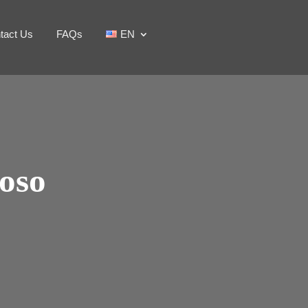
tact Us
FAQs
EN
oso