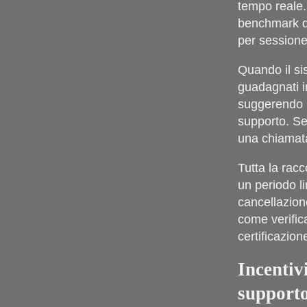
tempo reale.
benchmark di
per sessione
Quando il si
guadagnati i
suggerendo l’
supporto. Se
una chiamata 
Tutta la rac
un periodo li
cancellazion
come verifica
certificazion
Incentiv
support