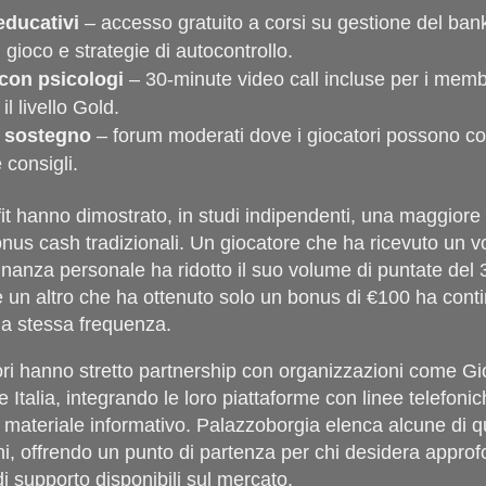
educativi
– accesso gratuito a corsi su gestione del bank
i gioco e strategie di autocontrollo.
con psicologi
– 30‑minute video call incluse per i memb
l livello Gold.
i sostegno
– forum moderati dove i giocatori possono co
 consigli.
it hanno dimostrato, in studi indipendenti, una maggiore 
bonus cash tradizionali. Un giocatore che ha ricevuto un 
inanza personale ha ridotto il suo volume di puntate del 
 un altro che ha ottenuto solo un bonus di €100 ha cont
la stessa frequenza.
ori hanno stretto partnership con organizzazioni come G
Italia, integrando le loro piattaforme con linee telefonic
 materiale informativo. Palazzoborgia elenca alcune di 
ni, offrendo un punto di partenza per chi desidera approf
i supporto disponibili sul mercato.