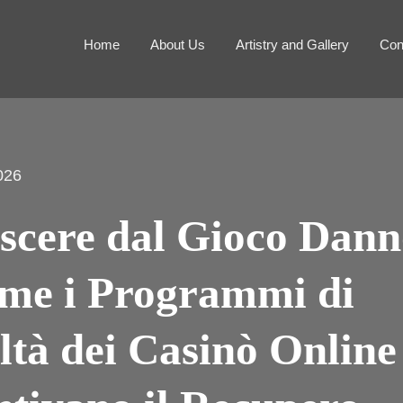
Home
About Us
Artistry and Gallery
Con
026
scere dal Gioco Dann
me i Programmi di
ltà dei Casinò Online