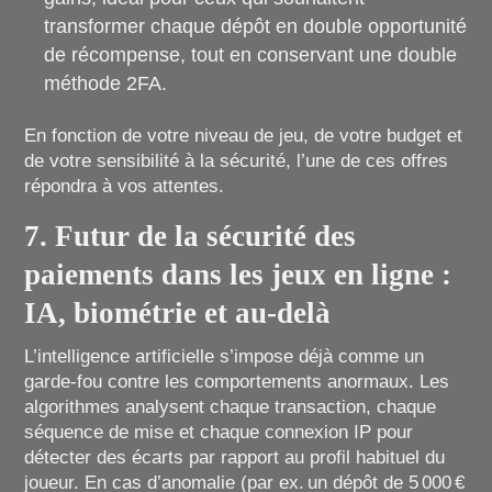
transformer chaque dépôt en double opportunité
de récompense, tout en conservant une double
méthode 2FA.
En fonction de votre niveau de jeu, de votre budget et
de votre sensibilité à la sécurité, l’une de ces offres
répondra à vos attentes.
7. Futur de la sécurité des
paiements dans les jeux en ligne :
IA, biométrie et au‑delà
L’intelligence artificielle s’impose déjà comme un
garde‑fou contre les comportements anormaux. Les
algorithmes analysent chaque transaction, chaque
séquence de mise et chaque connexion IP pour
détecter des écarts par rapport au profil habituel du
joueur. En cas d’anomalie (par ex. un dépôt de 5 000 €