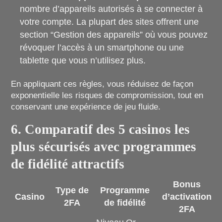
nombre d’appareils autorisés à se connecter à
votre compte. La plupart des sites offrent une
section “Gestion des appareils” où vous pouvez
révoquer l’accès à un smartphone ou une
tablette que vous n’utilisez plus.
En appliquant ces règles, vous réduisez de façon
exponentielle les risques de compromission, tout en
conservant une expérience de jeu fluide.
6. Comparatif des 5 casinos les
plus sécurisés avec programmes
de fidélité attractifs
Bonus
Type de
Programme
Casino
d’activation
2FA
de fidélité
2FA