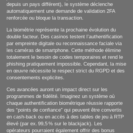
depuis un pays différent), le système déclenche
automatiquement une demande de validation 2FA
renforcée ou bloque la transaction.
La biométrie représente la prochaine évolution du
double facteur. Des casinos testent l’authentification
par empreinte digitale ou reconnaissance faciale via
les caméras de smartphone. Cette méthode élimine
totalement le besoin de codes temporaires et rend le
phishing pratiquement impossible. Cependant, la mise
en œuvre nécessite le respect strict du RGPD et des
consentements explicites.
Ces avancées auront un impact direct sur les
programmes de fidélité. Imaginez un système où
chaque authentification biométrique réussie rapporte
des “points de confiance” qui peuvent être convertis
en cash‑back ou en accès à des tables de jeu à RTP
élevé (par ex. 99,5 % sur le blackjack). Les
opérateurs pourraient également offrir des bonus