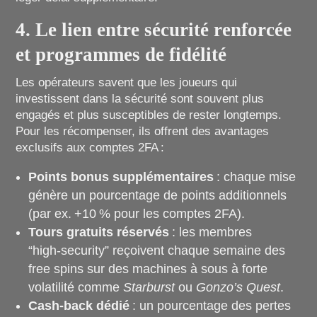
4. Le lien entre sécurité renforcée
et programmes de fidélité
Les opérateurs savent que les joueurs qui
investissent dans la sécurité sont souvent plus
engagés et plus susceptibles de rester longtemps.
Pour les récompenser, ils offrent des avantages
exclusifs aux comptes 2FA :
Points bonus supplémentaires
: chaque mise
génère un pourcentage de points additionnels
(par ex. +10 % pour les comptes 2FA).
Tours gratuits réservés
: les membres
“high‑security” reçoivent chaque semaine des
free spins sur des machines à sous à forte
volatilité comme
Starburst
ou
Gonzo’s Quest
.
Cash‑back dédié
: un pourcentage des pertes