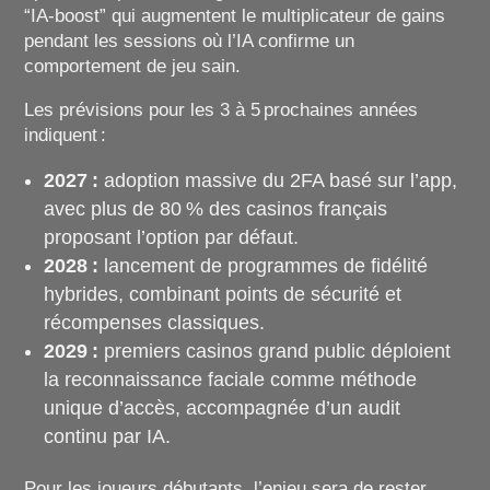
“IA‑boost” qui augmentent le multiplicateur de gains
pendant les sessions où l’IA confirme un
comportement de jeu sain.
Les prévisions pour les 3 à 5 prochaines années
indiquent :
2027 :
adoption massive du 2FA basé sur l’app,
avec plus de 80 % des casinos français
proposant l’option par défaut.
2028 :
lancement de programmes de fidélité
hybrides, combinant points de sécurité et
récompenses classiques.
2029 :
premiers casinos grand public déploient
la reconnaissance faciale comme méthode
unique d’accès, accompagnée d’un audit
continu par IA.
Pour les joueurs débutants, l’enjeu sera de rester