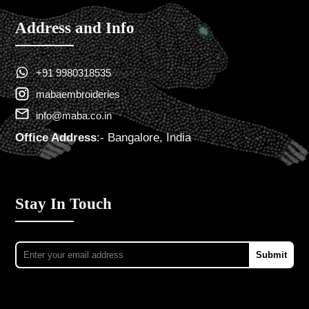
Address and Info
+91 9980318535
mabaembroideries
info@maba.co.in
Office Address
:- Bangalore, India
Stay In Touch