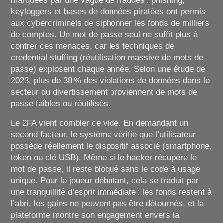
marquées par une vague de fraudes : phishing,
keyloggers et bases de données piratées ont permis
aux cybercriminels de siphonner les fonds de milliers
de comptes. Un mot de passe seul ne suffit plus à
contrer ces menaces, car les techniques de
credential stuffing (réutilisation massive de mots de
passe) explosent chaque année. Selon une étude de
2023, plus de 38 % des violations de données dans le
secteur du divertissement proviennent de mots de
passe faibles ou réutilisés.
Le 2FA vient combler ce vide. En demandant un
second facteur, le système vérifie que l’utilisateur
possède réellement le dispositif associé (smartphone,
token ou clé USB). Même si le hacker récupère le
mot de passe, il reste bloqué sans le code à usage
unique. Pour le joueur débutant, cela se traduit par
une tranquillité d’esprit immédiate : les fonds restent à
l’abri, les gains ne peuvent pas être détournés, et la
plateforme montre son engagement envers la