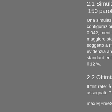
2.1 Simula
150 paro
Una simulazi
configurazio
0,042, mentr
maggiore sta
soggetto a r
evidenzia anc
standard entr
il 12 %.
2.2 Ottimi
Il “hit‑rate” 
assegnati. P
max E[FreeSpi