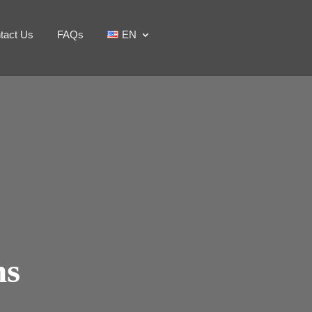
tact Us
FAQs
EN
ns