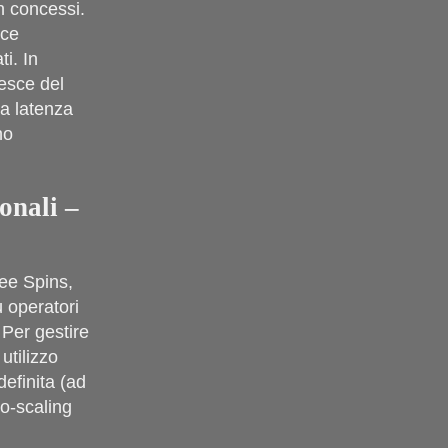
n concessi.
uce
i. In
resce del
la latenza
no
onali –
ee Spins,
ù operatori
 Per gestire
utilizzo
efinita (ad
to‑scaling