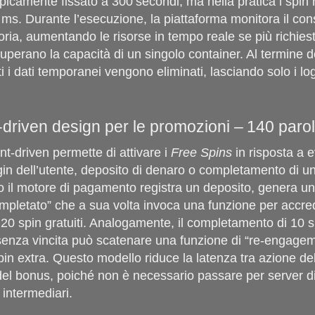
ipicamente fissato a 300 secondi, ma nella pratica i spin
ms. Durante l’esecuzione, la piattaforma monitora il co
a, aumentando le risorse in tempo reale se più richies
uperano la capacità di un singolo container. Al termine d
ti i dati temporanei vengono eliminati, lasciando solo i l
‑driven design per le promozioni – 140 paro
nt‑driven permette di attivare i
Free Spins
in risposta a e
gin dell’utente, deposito di denaro o completamento di un
 il motore di pagamento registra un deposito, genera u
mpletato” che a sua volta invoca una funzione per accre
 20 spin gratuiti. Analogamente, il completamento di 10 s
senza vincita può scatenare una funzione di “re‑engage
in extra. Questo modello riduce la latenza tra azione del
el bonus, poiché non è necessario passare per server d
 intermediari.