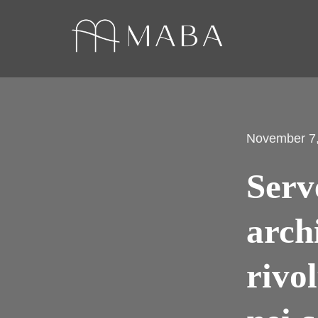
November 7
Serv
arch
rivo