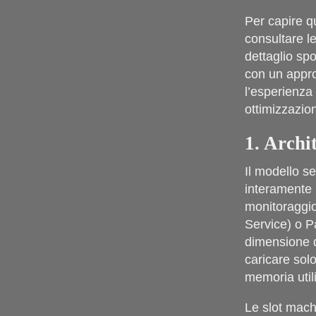
Per capire qu
consultare le
dettaglio spo
con un appro
l’esperienza
ottimizzazion
1. Archi
Il modello se
interamente i
monitoraggio
Service) o P
dimensione de
caricare solo
memoria utili
Le slot mach