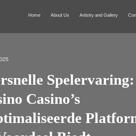
Home
About Us
Artistry and Gallery
Con
2025
rsnelle Spelervaring
ino Casino’s
timaliseerde Platfor