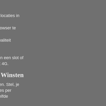
locaties in
rowser te
aliteit
 een slot of
t 4G.
w Winsten
n. Stel, je
es per
elfde