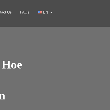
tact Us
FAQs
EN
: Hoe
m