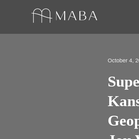
October 4, 
Supe
Kans
Geop