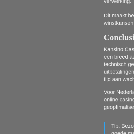
verwerking.
Dit maakt he
winstkansen 
Conclusi
Kansino Cas
een breed a
technisch ge
uitbetalinge
tijd aan wac
Voor Nederla
online casin
geoptimalise
Tip: Bezo
goede man