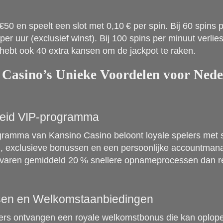
 €50 en speelt een slot met 0,10 € per spin. Bij 60 spins 
 per uur (exclusief winst). Bij 100 spins per minuut verlie
 hebt ook 40 extra kansen om de jackpot te raken.
 Casino’s Unieke Voordelen voor Nede
reid VIP‑programma
gramma van Kansino Casino beloont loyale spelers met s
n, exclusieve bonussen en een persoonlijke accountman
rvaren gemiddeld 20 % snellere opnameprocessen dan re
sen en Welkomstaanbiedingen
ers ontvangen een royale welkomstbonus die kan oplope