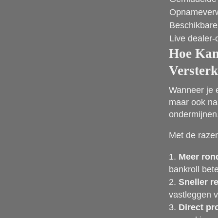
Opnameverw
Beschikbare
Live dealer‑
Hoe Kans
Versterk
Wanneer je e
maar ook naa
ondermijnen,
Met de razen
Meer ron
bankroll bet
Sneller r
vastleggen v
Direct pr