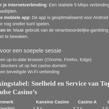
r je internetverbinding
: Een stabiele 5 Mbps verbindin
aadtijden.
de mobiele app
: De app is geoptimaliseerd voor Android
e nog sneller kunt spelen.
ten in
: Maak gebruik van de verantwoordelijke‑gambling 
et te bewaken.
 voor een soepele sessie
een up‑to‑date browser (Chrome, Firefox, Edge)
‑blockers uit op het casino‑domein
 een beveiligde Wi‑Fi‑verbinding
kingstabel: Snelheid en Service van To
ndse Casino’s
nmerk
Kansino Casino
Casino A
laadtijd
1,8 s
3,2 s
2,5