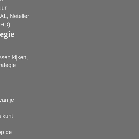
uur
AL, Neteller
(HD)
egie
ssen kijken,
rategie
van je
 kunt
op de