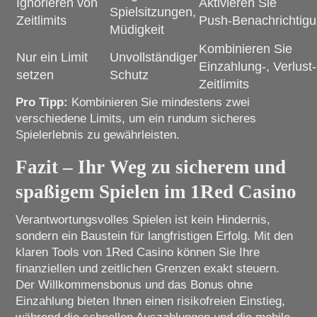
Ignorieren von
Aktivieren Sie
Spielsitzungen,
Zeitlimits
Push‑Benachrichtig
Müdigkeit
Kombinieren Sie
Nur ein Limit
Unvollständiger
Einzahlung‑, Verlust
setzen
Schutz
Zeitlimits
Pro Tipp:
Kombinieren Sie mindestens zwei
verschiedene Limits, um ein rundum sicheres
Spielerlebnis zu gewährleisten.
Fazit – Ihr Weg zu sicherem und
spaßigem Spielen im 1Red Casino
Verantwortungsvolles Spielen ist kein Hindernis,
sondern ein Baustein für langfristigen Erfolg. Mit den
klaren Tools von 1Red Casino können Sie Ihre
finanziellen und zeitlichen Grenzen exakt steuern.
Der Willkommensbonus und das Bonus ohne
Einzahlung bieten Ihnen einen risikofreien Einstieg,