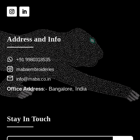
Address and Info
+91 9980318535
mabaembroideries
info@maba.co.in
Office Address
:- Bangalore, India
Stay In Touch