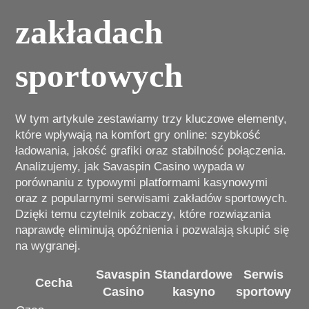
zakładach
sportowych
W tym artykule zestawiamy trzy kluczowe elementy,
które wpływają na komfort gry online: szybkość
ładowania, jakość grafiki oraz stabilność połączenia.
Analizujemy, jak Savaspin Casino wypada w
porównaniu z typowymi platformami kasynowymi
oraz z popularnymi serwisami zakładów sportowych.
Dzięki temu czytelnik zobaczy, które rozwiązania
naprawdę eliminują opóźnienia i pozwalają skupić się
na wygranej.
Savaspin
Standardowe
Serwis
Cecha
Casino
kasyno
sportowy