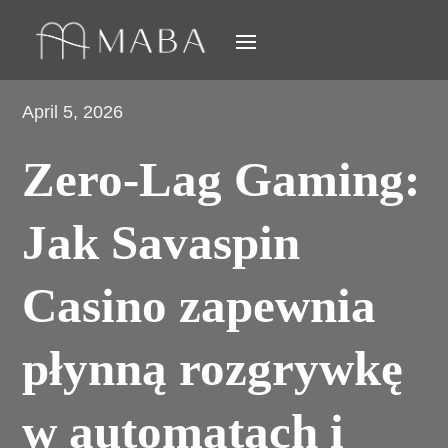
April 5, 2026
Zero‑Lag Gaming:
Jak Savaspin
Casino zapewnia
płynną rozgrywkę
w automatach i