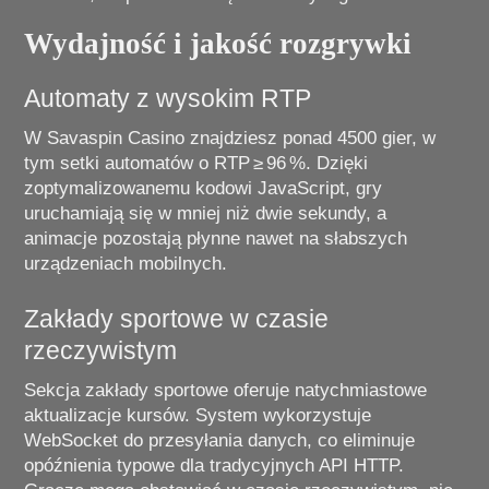
Wydajność i jakość rozgrywki
Automaty z wysokim RTP
W Savaspin Casino znajdziesz ponad 4500 gier, w
tym setki automatów o RTP ≥ 96 %. Dzięki
zoptymalizowanemu kodowi JavaScript, gry
uruchamiają się w mniej niż dwie sekundy, a
animacje pozostają płynne nawet na słabszych
urządzeniach mobilnych.
Zakłady sportowe w czasie
rzeczywistym
Sekcja zakłady sportowe oferuje natychmiastowe
aktualizacje kursów. System wykorzystuje
WebSocket do przesyłania danych, co eliminuje
opóźnienia typowe dla tradycyjnych API HTTP.