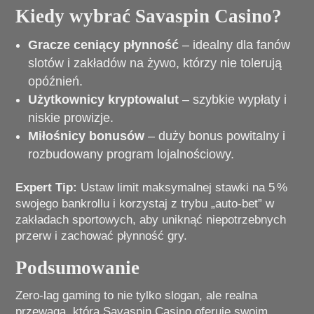
Kiedy wybrać Savaspin Casino?
Gracze ceniący płynność
– idealny dla fanów
slotów i zakładów na żywo, którzy nie tolerują
opóźnień.
Użytkownicy kryptowalut
– szybkie wypłaty i
niskie prowizje.
Miłośnicy bonusów
– duży bonus powitalny i
rozbudowany program lojalnościowy.
Expert Tip:
Ustaw limit maksymalnej stawki na 5 %
swojego bankrollu i korzystaj z trybu „auto‑bet” w
zakładach sportowych, aby uniknąć niepotrzebnych
przerw i zachować płynność gry.
Podsumowanie
Zero‑lag gaming to nie tylko slogan, ale realna
przewaga, którą Savaspin Casino oferuje swoim