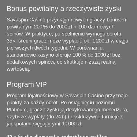
Bonus powitalny a rzeczywiste zyski
Savaspin Casino przyciąga nowych graczy bonusem
powitalnym 200 % do 2000 zł + 100 darmowych
spinów. W praktyce, po spełnieniu wymogu obrotu
35×, średni gracz może wypłacić ok. 1 200 zł w ciągu
pierwszych dwóch tygodni. W porównaniu,
standardowe kasyno oferuje 100 % do 1000 zł bez
dodatkowych spinów, co skutkuje niższą realną
wartością.
Program VIP
Program lojalnościowy w Savaspin Casino przyznaje
punkty za każdy obrót. Po osiągnięciu poziomu
Platinum, gracze zyskują dedykowanego menedżera,
szybsze wypłaty (do 24 h) i ekskluzywne turnieje z
jackpotami sięgającymi 10 000 zł.