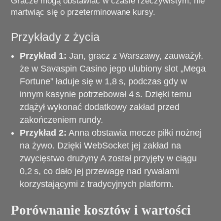
Gracze mogą obstawiać w czasie rzeczywistym, nie
martwiąc się o przeterminowane kursy.
Przykłady z życia
Przykład 1:
Jan, gracz z Warszawy, zauważył,
że w Savaspin Casino jego ulubiony slot „Mega
Fortune” ładuje się w 1,8 s, podczas gdy w
innym kasynie potrzebował 4 s. Dzięki temu
zdążył wykonać dodatkowy zakład przed
zakończeniem rundy.
Przykład 2:
Anna obstawia mecze piłki nożnej
na żywo. Dzięki WebSocket jej zakład na
zwycięstwo drużyny A został przyjęty w ciągu
0,2 s, co dało jej przewagę nad rywalami
korzystającymi z tradycyjnych platform.
Porównanie kosztów i wartości