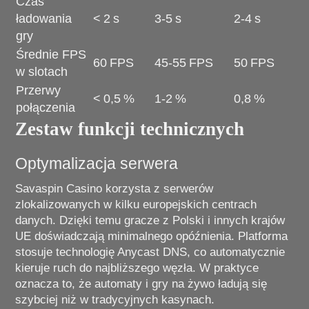
Czas
ładowania
< 2 s
3‑5 s
2‑4 s
gry
Średnie FPS
60 FPS
45‑55 FPS
50 FPS
w slotach
Przerwy
< 0,5 %
1‑2 %
0,8 %
połączenia
Zestaw funkcji technicznych
Optymalizacja serwera
Savaspin Casino korzysta z serwerów
zlokalizowanych w kilku europejskich centrach
danych. Dzięki temu gracze z Polski i innych krajów
UE doświadczają minimalnego opóźnienia. Platforma
stosuje technologię Anycast DNS, co automatycznie
kieruje ruch do najbliższego węzła. W praktyce
oznacza to, że automaty i gry na żywo ładują się
szybciej niż w tradycyjnych kasynach.